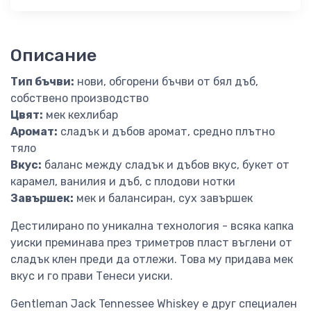
Описание
Тип бъчви:
нови, обгорени бъчви от бял дъб,
собствено производство
Цвят:
мек кехлибар
Аромат:
сладък и дъбов аромат, средно плътно
тяло
Вкус:
баланс между сладък и дъбов вкус, букет от
карамел, ванилия и дъб, с плодови нотки
Завършек:
мек и балансиран, сух завършек
Дестилирано по уникална технология - всяка капка
уиски преминава през триметров пласт въглени от
сладък клен преди да отлежи. Това му придава мек
вкус и го прави Тенеси уиски.
Gentleman Jack Tennessee Whiskey е друг специален