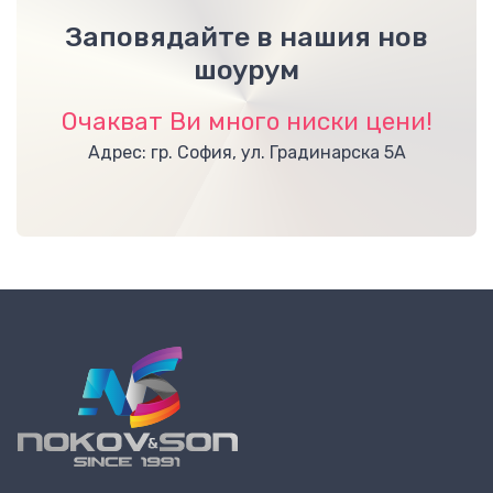
Заповядайте в нашия нов
шоурум
Очакват Ви много ниски цени!
Адрес: гр. София, ул. Градинарска 5А