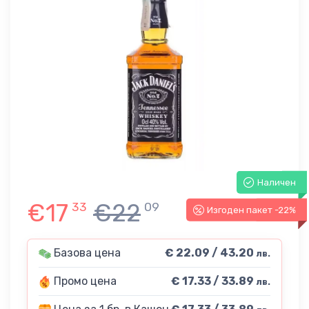
Наличен
€17
€22
33
09
Изгоден пакет -22%
-22%
Базова цена
€ 22.09 / 43.20
лв.
Промо цена
€ 17.33 / 33.89
лв.