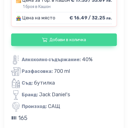
Цена за 1 бр. в Кашон
€ 17.33 / 33.89
лв.
1 броя в Кашон
Цена на място
€ 16.49 / 32.25
лв.
Добави в количка
40%
Алкохолно съдържание:
700 ml
Разфасовка:
бутилка
Съд:
Jack Daniel's
Бранд:
САЩ
Произход:
165