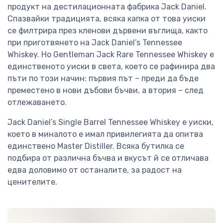
продукт на дестилационната фабрика Jack Daniel.
Спазвайки традицията, всяка капка от това уиски
се филтрира през кленови дървени въглища, както
при приготвянето на Jack Daniel’s Tennessee
Whiskey. Но Gentleman Jack Rare Tennessee Whiskey е
единственото уиски в света, което се рафинира два
пъти по този начин: първия път – преди да бъде
преместено в нови дъбови бъчви, а втория – след
отлежаването.
Jack Daniel’s Single Barrel Tennessee Whiskey е уиски,
което в миналото е имал привилегията да опитва
единствено Мaster Distiller. Всяка бутилка се
подбира от различна бъчва и вкусът й се отличава
едва доловимо от останалите, за радост на
ценителите.