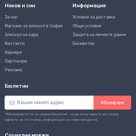
Ноков и син
Информация
За нас
Условия за доставка
Магазин за алкохол в София
Общи условия
Алкохол на едро
Защита на личните данни
Контакти
Бисквитки
Кариери
Партньори
Реклама
Бюлетин
Абониране
*Абонирайте се за нашия бюлетин, за да получавате актуални
оферти за отстъпки, информация за нови продукти.
Социални мрежи