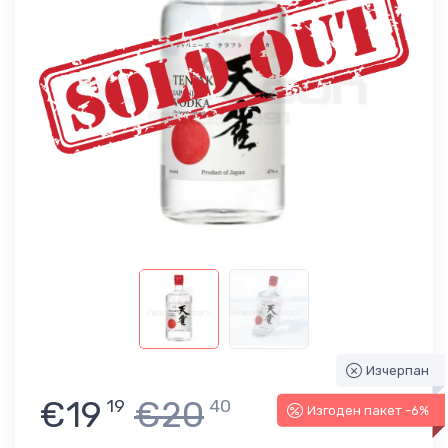
Изчерпан
€19
€20
19
40
Изгоден пакет -6%