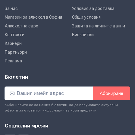
За нас
Условия за доставка
Магазин за алкохол в София
Общи условия
Алкохол на едро
Защита на личните данни
Контакти
Бисквитки
Кариери
Партньори
Реклама
Бюлетин
Абониране
*Абонирайте се за нашия бюлетин, за да получавате актуални
оферти за отстъпки, информация за нови продукти.
Социални мрежи