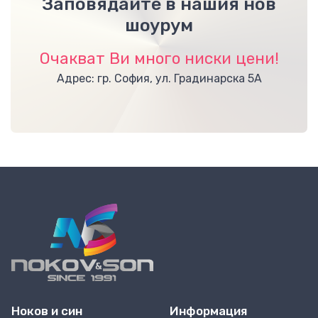
Заповядайте в нашия нов
шоурум
Очакват Ви много ниски цени!
Адрес: гр. София, ул. Градинарска 5А
Ноков и син
Информация