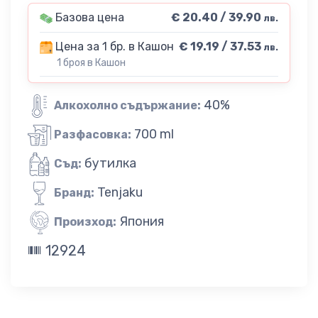
Базова цена
€ 20.40 / 39.90
лв.
Цена за 1 бр. в Кашон
€ 19.19 / 37.53
лв.
1 броя в Кашон
40%
Алкохолно съдържание:
700 ml
Разфасовка:
бутилка
Съд:
Tenjaku
Бранд:
Япония
Произход:
12924