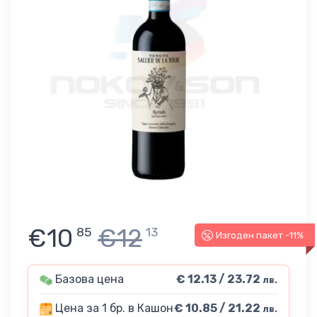
€10
€12
85
13
Изгоден пакет -11%
Базова цена
€ 12.13 / 23.72
лв.
Цена за 1 бр. в Кашон
€ 10.85 / 21.22
лв.