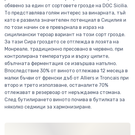
обявено за един от сортовете грозде на DOC Sicilia.
То представлява голям интерес за винарната, тъй
като е развила значителен потенциал в Сицилия и
по този начин се е превърнала в израз на
сицилиански тероар ​​вариант на този сорт грозде.
За тази Сира гроздето се отглежда в лозята на
Монреале, традиционно пресовано в червено, при
контролирана температура и върху ципите,
ябълчната ферментация се извършва напълно.
Впоследствие 30% от виното отлежава 12 месеца в
малки бъчви от френски дъб от Alliers и Troncais при
второ и трето използване, останалите 70%
отлежават в резервоар от неръждаема стомана.
След бутилирането виното почива в бутилката за
няколко седмици за хармонизиране.