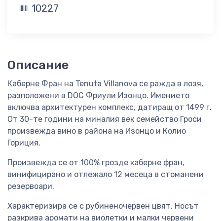
10227
Описание
Каберне Фран на Tenuta Villanova се ражда в лозя,
разположени в DOC Фриули Изонцо. Имението
включва архитектурен комплекс, датиращ от 1499 г.
От 30-те години на миналия век семейство Гроси
произвежда вино в района на Изонцо и Колио
Гориция.
Произвежда се от 100% грозде каберне фран,
винифицирано и отлежало 12 месеца в стоманени
резервоари.
Характеризира се с рубиненочервен цвят. Носът
разкрива аромати на виолетки и малки червени