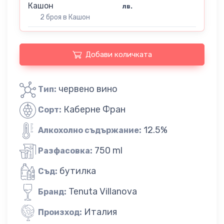
Кашон
лв.
2 броя в Кашон
Добави количката
червено вино
Тип:
Каберне Фран
Сорт:
12.5%
Алкохолно съдържание:
750 ml
Разфасовка:
бутилка
Съд:
Tenuta Villanova
Бранд:
Италия
Произход: