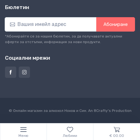
Бюлетин
Абониране
*Абонирайте се за нашия бюлетин, за да получавате актуални
оферти за отстъпки, информация за нови продукти.
Социални мрежи
© Онлайн магазин за алкохол Ноков и Син. An
8Crafty
's Production
Меню
Любими
€ 00.00