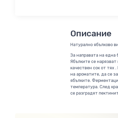
Описание
Натурално ябълково в
За направата на една 
Ябълките се нарязват 
качествен сок от тях 
на ароматите, да се з
ябълките. Ферментаци
температура. След кра
се разградят пектинит