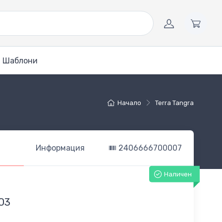
Шаблони
Начало
Terra Tangra
Информация
2406666700007
Наличен
03