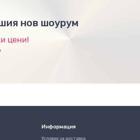
ашия нов шоурум
и цени!
А
Информация
Условия за доставка