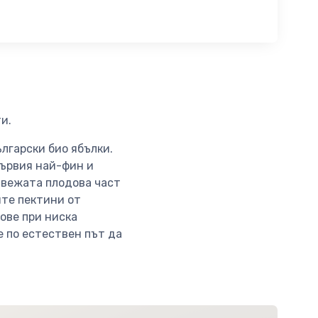
ти.
лгарски био ябълки.
първия най-фин и
-свежата плодова част
ите пектини от
ове при ниска
е по естествен път да