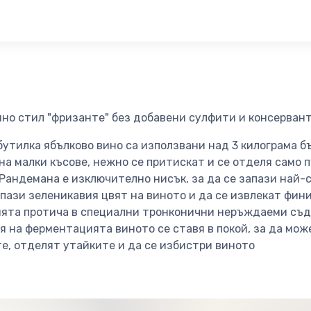
ино стил "фризанте" без добавени сулфити и консерван
бутилка ябълково вино са използвани над 3 килограма бъ
на малки късове, нежно се притискат и се отделя само 
. Рандемана е изключително нисък, за да се запази най
апази зеленикавия цвят на виното и да се извлекат фин
ята протича в специални тронконични неръждаеми съд
я на ферментацията виното се ставя в покой, за да мож
е, отделят утайките и да се избистри виното