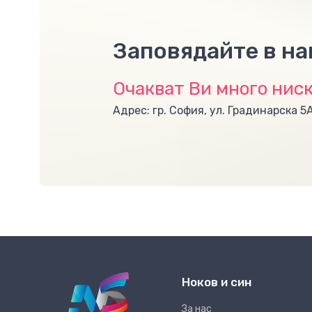
Заповядайте в н
Очакват Ви много ниск
Адрес: гр. София, ул. Градинарска 5
Ноков и син
За нас