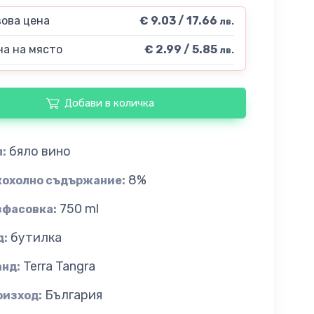
ова цена
€ 9.03 / 17.66
лв.
а на място
€ 2.99 / 5.85
лв.
Добави в количка
бяло вино
:
8%
кохолно съдържание:
750 ml
зфасовка:
бутилка
д:
Terra Tangra
анд:
България
оизход: