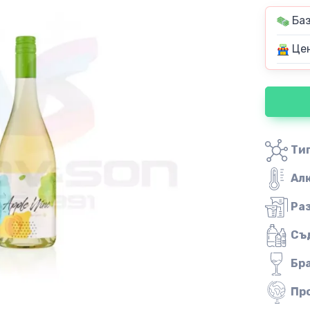
Баз
Цен
Тип
Ал
Ра
Съ
Бр
Пр