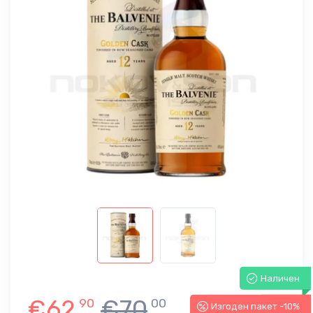
Наличен
€62
€70
90
00
Изгоден пакет -10%
-10%