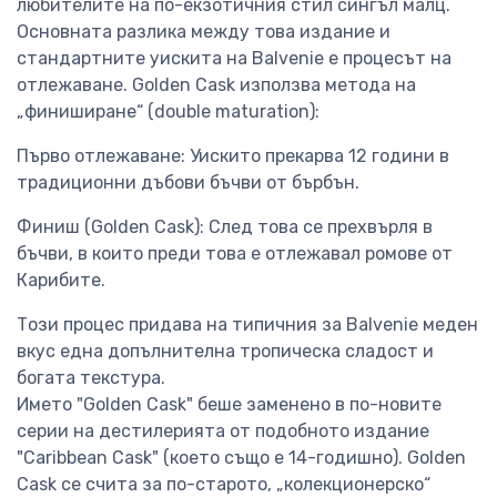
любителите на по-екзотичния стил сингъл малц.
Основната разлика между това издание и
стандартните уискита на Balvenie е процесът на
отлежаване. Golden Cask използва метода на
„финиширане“ (double maturation):
Първо отлежаване: Уискито прекарва 12 години в
традиционни дъбови бъчви от бърбън.
Финиш (Golden Cask): След това се прехвърля в
бъчви, в които преди това е отлежавал ромове от
Карибите.
Този процес придава на типичния за Balvenie меден
вкус една допълнителна тропическа сладост и
богата текстура.
Името "Golden Cask" беше заменено в по-новите
серии на дестилерията от подобното издание
"Caribbean Cask" (което също е 14-годишно). Golden
Cask се счита за по-старото, „колекционерско“