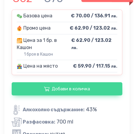
Базова цена
€ 70.00 / 136.91
лв.
Промо цена
€ 62.90 / 123.02
лв.
Цена за 1 бр. в
€ 62.90 / 123.02
Кашон
лв.
1 броя в Кашон
Цена на място
€ 59.90 / 117.15
лв.
Добави в количка
43%
Алкохолно съдържание:
700 ml
Разфасовка:
кутия