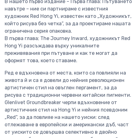
В нашето първо издание – Първа глава: Пътуването
навътре – ние си партнираме с известния
художник Red Hong Yi, известен като „Художникът,
който рисува без четка“, за да проектираме нашата
ограничена серия опаковка.
В първа глава; The Journey Inward, художникът Red
Hong Yi разсъждава върху уникалните
преживявания при пътуване и как те могат да
оформят това, което ставаме.
Ред е вдъхновена от места, които са повлияли на
живота й и са я довели до нейния революционен
артистичен стил на овъглен пергамент, за да
рисува с традиционни червени китайски пигменти.
Glenlivet Groundbreaker черпи вдъхновение от
артистичния стил на Hong Yi и нейния псевдоним
„Red“, за да повлияе на нашето уиски: след
отлежаване в европейски и американски дъб, част
от уискито се довършва селективно в двойно