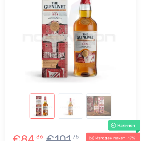
Наличен
€84
€101
36
75
Изгоден пакет -17%
-17%