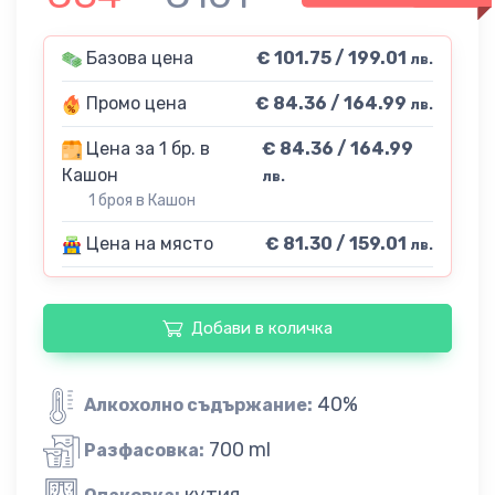
Базова цена
€ 101.75 / 199.01
лв.
Промо цена
€ 84.36 / 164.99
лв.
Цена за 1 бр. в
€ 84.36 / 164.99
Кашон
лв.
1 броя в Кашон
Цена на място
€ 81.30 / 159.01
лв.
Добави в количка
40%
Алкохолно съдържание:
700 ml
Разфасовка:
кутия