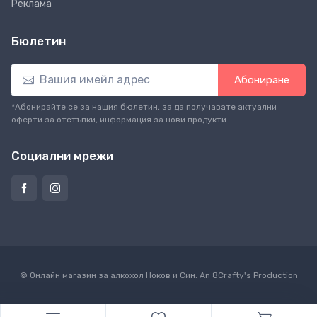
Реклама
Бюлетин
Абониране
*Абонирайте се за нашия бюлетин, за да получавате актуални
оферти за отстъпки, информация за нови продукти.
Социални мрежи
© Онлайн магазин за алкохол Ноков и Син. An
8Crafty
's Production