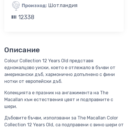
Шотландия
Произход:
12338
Описание
Colour Collection 12 Years Old представя
едномалцово уиски, което е отлежало в бъчви от
американски дъб, хармонично допълнено с фини
нотки от европейски дъб.
Колекцията е празник на ангажимента на The
Macallan към естествения цвят и подправките с
шери.
Дъбовите бъчви, използвани за The Macallan Color
Collection 12 Years Old, са подправени с вино шери от