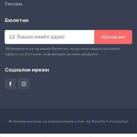
Реклама
Бюлетин
Абониране
*Абонирайте се за нашия бюлетин, за да получавате актуални
оферти за отстъпки, информация за нови продукти.
Социални мрежи
© Онлайн магазин за алкохол Ноков и Син. An
8Crafty
's Production