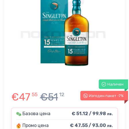
Наличен
€47
€51
55
12
Изгоден пакет -7%
-7%
Базова цена
€ 51.12 / 99.98
лв.
Промо цена
€ 47.55 / 93.00
лв.