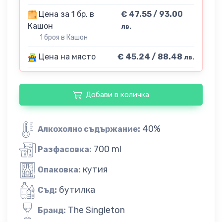
Цена за 1 бр. в
€ 47.55 / 93.00
Кашон
лв.
1 броя в Кашон
Цена на място
€ 45.24 / 88.48
лв.
Добави в количка
40%
Алкохолно съдържание:
700 ml
Разфасовка:
кутия
Опаковка:
бутилка
Съд:
The Singleton
Бранд: