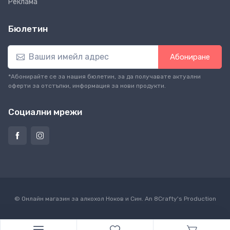
Реклама
Бюлетин
Абониране
*Абонирайте се за нашия бюлетин, за да получавате актуални
оферти за отстъпки, информация за нови продукти.
Социални мрежи
© Онлайн магазин за алкохол Ноков и Син. An
8Crafty
's Production