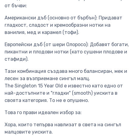
от бъчви:
Американски дъб (основно от бърбън): Придават
гладкост, сладост и кремообразни нотки на
ванилия, мед и карамел (тофи).
Европейски дъб (от шери Олоросо): Добавят богати,
пикантни и плодови нотки (като сушени плодове и
стафиди).
Тази комбинация създава много балансиран, мек и
лесен за възприемане сингъл малц.
The Singleton 15 Year Old е известно като едно от
най-достъпните и "гладки" (smooth) уискита в
своята категория. То не е опушено.
Това го прави идеален избор за:
Хора, които тепърва навлизат в света на сингъл
малцовите уискита.