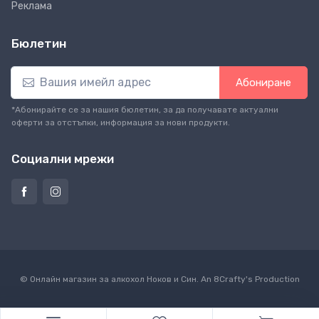
Реклама
Бюлетин
Абониране
*Абонирайте се за нашия бюлетин, за да получавате актуални
оферти за отстъпки, информация за нови продукти.
Социални мрежи
© Онлайн магазин за алкохол Ноков и Син. An
8Crafty
's Production