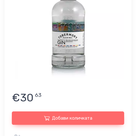
€30
63
Добави количката