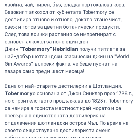
хвойна, чай, пирен, бъз, сладка портокалова кора.
Базовият алкохол от кубчетата Tobermory се
дестилира отново и отново, докато стане чист,
свеж и готов за цветни ботанически продукти.
След това всички растения се импрегнират с
основен алкохол за поне един ден.
Джин
"Tobermory" Hebridian
получи титлата за
най-добър шотландски класически джин на "World
Gin Awards", въпреки факта, че беше пуснат на
пазара само преди шест месеца!
Една от най-старите дестилерии в Шотландия,
Tobermory
е основана от Джон Синклер през 1798 г.,
но строителството продължава до 1823 г. Tobermory
се намира в гориста местност край морето и се
превърна в единствената дестилерия на
отдалечения шотландски остров Мъл. По време на
своето съществуване дестилерията сменя
собствениците няколко пъти и затваря.