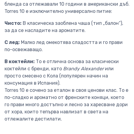
бленда са отлежавали 10 години в американски дъб.
Torres 10 е изключително универсално питие:
Чисто:
В класическа заоблена чаша (тип „балон“),
за да се насладите на ароматите.
С лед:
Малко лед омекотява сладостта и го прави
по-освежаващо.
В коктейли:
То е отлична основа за класически
коктейли с бренди, като
Brandy Alexander
или
просто смесено с Кола (популярен начин на
консумация в Испания).
Torres 10 е сочено за еталон в своя ценови клас. То е
по-сладко и ароматно от френските коняци, което
го прави много достъпно и лесно за харесване дори
от хора, които тепърва навлизат в света на
отлежалите дестилати.