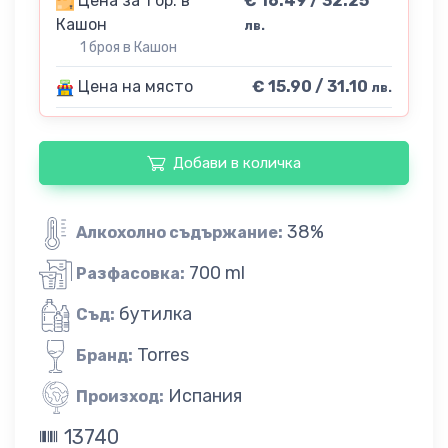
Цена за 1 бр. в
€ 16.49 / 32.25
Кашон
лв.
1 броя в Кашон
Цена на място
€ 15.90 / 31.10
лв.
Добави в количка
38%
Алкохолно съдържание:
700 ml
Разфасовка:
бутилка
Съд:
Torres
Бранд:
Испания
Произход:
13740