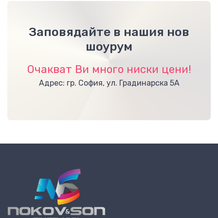
Заповядайте в нашия нов
шоурум
Очакват Ви много ниски цени!
Адрес: гр. София, ул. Градинарска 5А