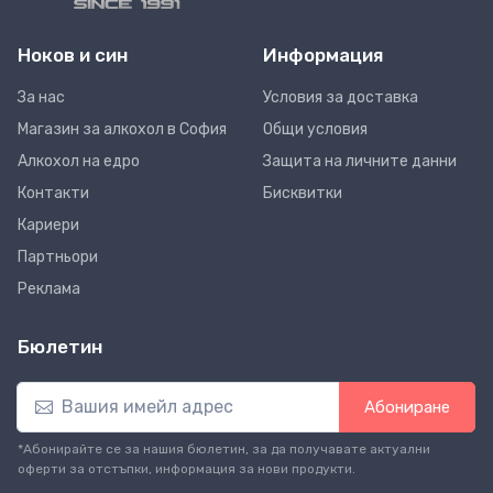
Ноков и син
Информация
За нас
Условия за доставка
Магазин за алкохол в София
Общи условия
Алкохол на едро
Защита на личните данни
Контакти
Бисквитки
Кариери
Партньори
Реклама
Бюлетин
Абониране
*Абонирайте се за нашия бюлетин, за да получавате актуални
оферти за отстъпки, информация за нови продукти.