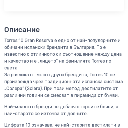
Описание
Torres 10 Gran Reserva е едно от най-популярните и
обичани испански брендита в България. То е
известно с отличното си съотношение между цена
и качество и е „лицето“ на фамилията Torres по
света.
За разлика от много други брендита, Torres 10 се
произвежда чрез традиционната испанска система
„Солера“ (Solera). При този метод дестилатите от
различни години се смесват в пирамида от бъчви.
Най-младото бренди се добавя в горните бъчви, а
най-старото се източва от долните.
Цифрата 10 означава, че най-старите дестилати в