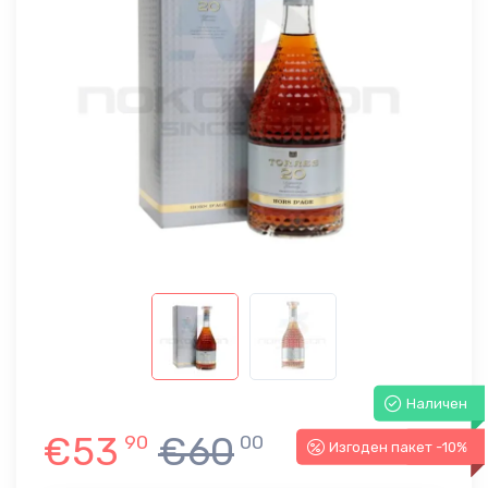
Наличен
€53
€60
90
00
Изгоден пакет -10%
-10%