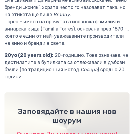
сме свикнали да наричаме всяко висококачествено
бренди „коняк“, хората често го назовават така, но
на етикета ще пише
Brandy
.
Торес – името на прочутата испанска фамилия и
винарска къща (Familia Torres), основана през 1870 г.,
която е един от най-уважаваните производители
на вино и бренди в света.
20yo (20 years old):
20-годишно. Това означава, че
дестилатите в бутилката са отлежавали в дъбови
бъчви (по традиционния метод
Солера
) средно 20
години.
Заповядайте в нашия нов
шоурум