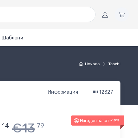
Шаблони
Начало
Toschi
Информация
12327
Изгоден пакет -19%
1
€13
14
79