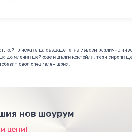
т, който искате да създадете, на съвсем различно ниво
иша до млечни шейкове и дълги коктейли, тези сиропи 
добавят своя специален щрих.
ашия нов шоурум
и цени!