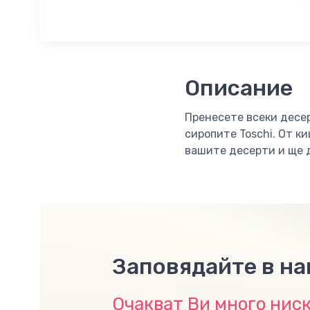
Описание
Пренесете всеки десер
сиропите Toschi. От к
вашите десерти и ще 
Заповядайте в н
Очакват Ви много ниск