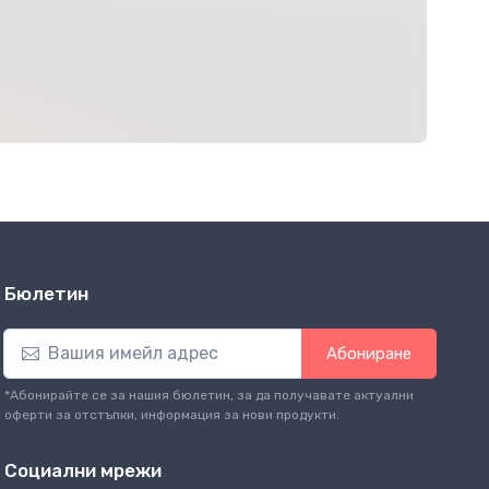
Бюлетин
Абониране
*Абонирайте се за нашия бюлетин, за да получавате актуални
оферти за отстъпки, информация за нови продукти.
Социални мрежи