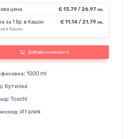
ова цена
€ 13.79 / 26.97
лв.
а за 1 бр. в Кашон
€ 11.14 / 21.79
лв.
роя в Кашон
Добави количката
1000 ml
зфасовка:
бутилка
д:
Toschi
анд:
Италия
оизход: