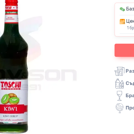
Баз
Цен
1 б
Ра
Съ
Бр
Пр