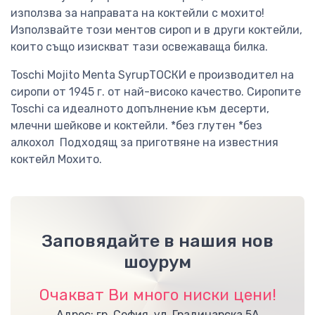
използва за направата на коктейли с мохито!
Използвайте този ментов сироп и в други коктейли,
които също изискват тази освежаваща билка.
Toschi Mojito Menta SyrupТОСКИ е производител на
сиропи от 1945 г. от най-високо качество. Сиропите
Toschi са идеалното допълнение към десерти,
млечни шейкове и коктейли. *без глутен *без
алкохол Подходящ за приготвяне на известния
коктейл Мохито.
Заповядайте в нашия нов
шоурум
Очакват Ви много ниски цени!
Адрес: гр. София, ул. Градинарска 5А