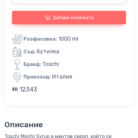
Добави количката
1000 ml
Разфасовка:
бутилка
Съд:
Toschi
Бранд:
Италия
Произход:
12343
Описание
Toschi Mojito Syrup е ментов сироп, който се