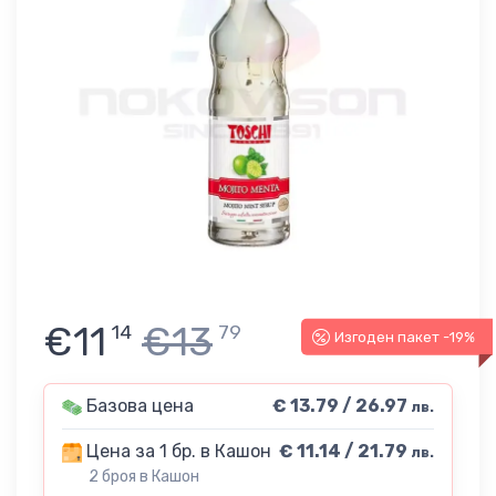
€11
€13
14
79
Изгоден пакет -19%
Базова цена
€ 13.79 / 26.97
лв.
Цена за 1 бр. в Кашон
€ 11.14 / 21.79
лв.
2 броя в Кашон