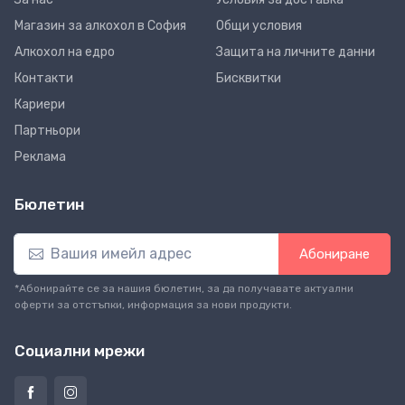
Магазин за алкохол в София
Общи условия
Алкохол на едро
Защита на личните данни
Контакти
Бисквитки
Кариери
Партньори
Реклама
Бюлетин
Абониране
*Абонирайте се за нашия бюлетин, за да получавате актуални
оферти за отстъпки, информация за нови продукти.
Социални мрежи