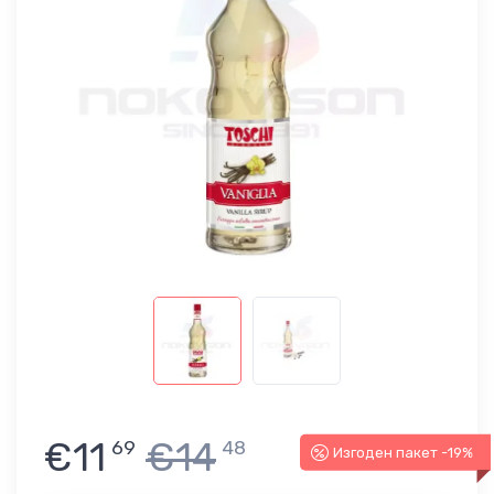
€11
€14
69
48
Изгоден пакет -19%