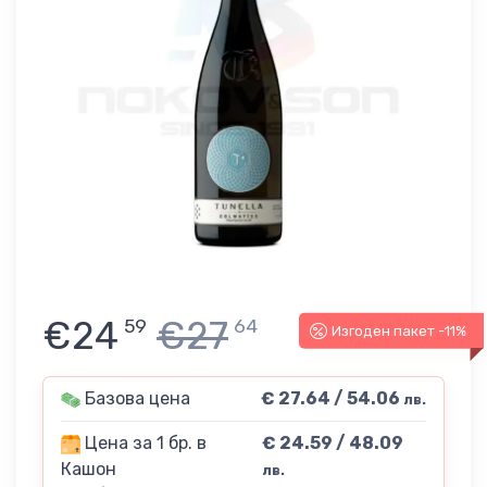
€24
€27
59
64
Изгоден пакет -11%
Базова цена
€ 27.64 / 54.06
лв.
Цена за 1 бр. в
€ 24.59 / 48.09
Кашон
лв.