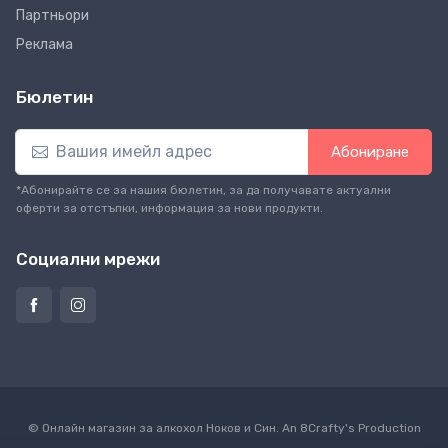
Партньори
Реклама
Бюлетин
Абониране
*Абонирайте се за нашия бюлетин, за да получавате актуални
оферти за отстъпки, информация за нови продукти.
Социални мрежи
© Онлайн магазин за алкохол Ноков и Син. An
8Crafty
's Production