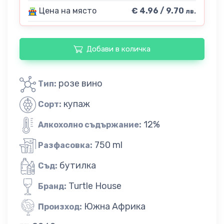
Цена на място
€ 4.96 / 9.70
лв.
Добави в количка
розе вино
Тип:
купаж
Сорт:
12%
Алкохолно съдържание:
750 ml
Разфасовка:
бутилка
Съд:
Turtle House
Бранд:
Южна Африка
Произход: