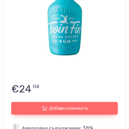
€24
04
Добави количката
38%
Алкохолно съдържание: