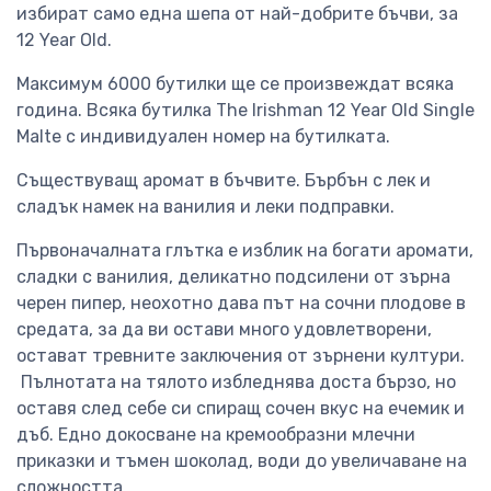
избират само една шепа от най-добрите бъчви, за
12 Year Old.
Максимум 6000 бутилки ще се произвеждат всяка
година. Всяка бутилка The Irishman 12 Year Old Single
Maltе с индивидуален номер на бутилката.
Съществуващ аромат в бъчвите. Бърбън с лек и
сладък намек на ванилия и леки подправки.
Първоначалната глътка е изблик на богати аромати,
сладки с ванилия, деликатно подсилени от зърна
черен пипер, неохотно дава път на сочни плодове в
средата, за да ви остави много удовлетворени,
остават тревните заключения от зърнени култури.
Пълнотата на тялото избледнява доста бързо, но
оставя след себе си спиращ сочен вкус на ечемик и
дъб. Едно докосване на кремообразни млечни
приказки и тъмен шоколад, води до увеличаване на
сложността.