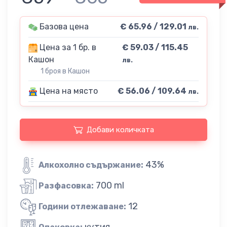
Базова цена
€ 65.96 / 129.01
лв.
Цена за 1 бр. в
€ 59.03 / 115.45
Кашон
лв.
1 броя в Кашон
Цена на място
€ 56.06 / 109.64
лв.
Добави количката
43%
Алкохолно съдържание:
700 ml
Разфасовка:
12
Години отлежаване:
кутия