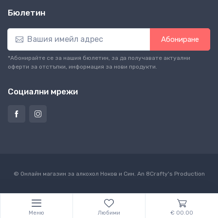
Бюлетин
Абониране
*Абонирайте се за нашия бюлетин, за да получавате актуални
оферти за отстъпки, информация за нови продукти.
Социални мрежи
© Онлайн магазин за алкохол Ноков и Син. An
8Crafty
's Production
Меню
Любими
€ 00.00