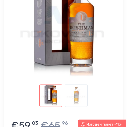
€59
€65
03
96
Изгоден пакет -11%