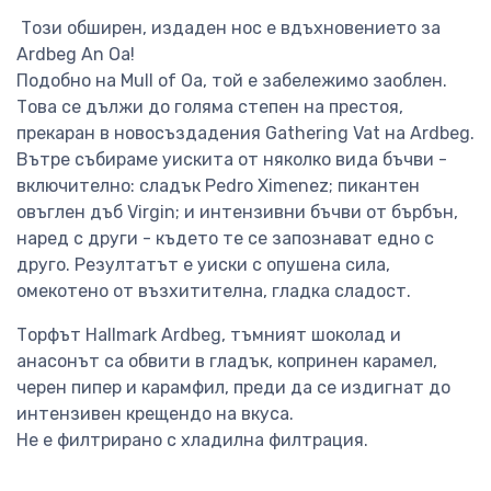
Този обширен, издаден нос е вдъхновението за
Ardbeg An Oa!
Подобно на Mull of Oa, той е забележимо заоблен.
Това се дължи до голяма степен на престоя,
прекаран в новосъздадения Gathering Vat на Ardbeg.
Вътре събираме уискита от няколко вида бъчви -
включително: сладък Pedro Ximenez; пикантен
овъглен дъб Virgin; и интензивни бъчви от бърбън,
наред с други - където те се запознават едно с
друго. Резултатът е уиски с опушена сила,
омекотено от възхитителна, гладка сладост.
Торфът Hallmark Ardbeg, тъмният шоколад и
анасонът са обвити в гладък, копринен карамел,
черен пипер и карамфил, преди да се издигнат до
интензивен крещендо на вкуса.
Не е филтрирано с хладилна филтрация.