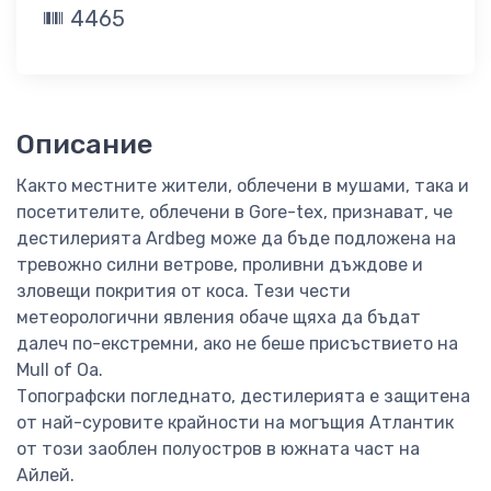
4465
Описание
Както местните жители, облечени в мушами, така и
посетителите, облечени в Gore-tex, признават, че
дестилерията Ardbeg може да бъде подложена на
тревожно силни ветрове, проливни дъждове и
зловещи покрития от коса. Тези чести
метеорологични явления обаче щяха да бъдат
далеч по-екстремни, ако не беше присъствието на
Mull of Oa.
Топографски погледнато, дестилерията е защитена
от най-суровите крайности на могъщия Атлантик
от този заоблен полуостров в южната част на
Айлей.