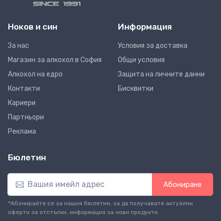
Ноков и син
Информация
За нас
Условия за доставка
Магазин за алкохол в София
Общи условия
Алкохол на едро
Защита на личните данни
Контакти
Бисквитки
Кариери
Партньори
Реклама
Бюлетин
Абониране
*Абонирайте се за нашия бюлетин, за да получавате актуални
оферти за отстъпки, информация за нови продукти.