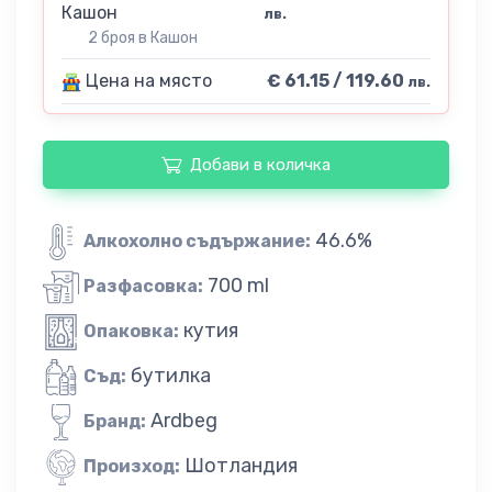
Кашон
лв.
2 броя в Кашон
Цена на място
€ 61.15 / 119.60
лв.
Добави в количка
46.6%
Алкохолно съдържание:
700 ml
Разфасовка:
кутия
Опаковка:
бутилка
Съд:
Ardbeg
Бранд:
Шотландия
Произход: