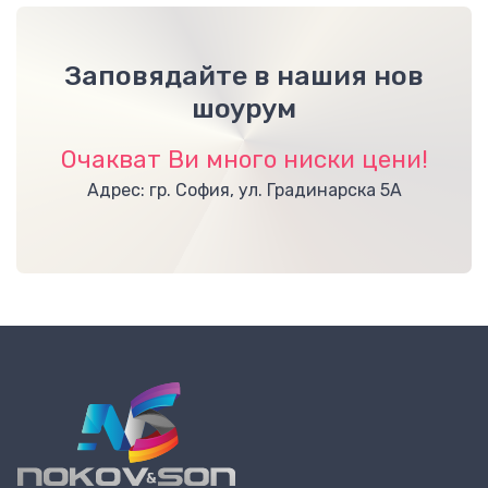
Заповядайте в нашия нов
шоурум
Очакват Ви много ниски цени!
Адрес: гр. София, ул. Градинарска 5А