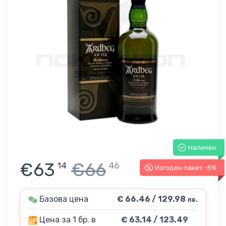
Наличен
€63
€66
14
46
Изгоден пакет -5%
Базова цена
€ 66.46 / 129.98
лв.
Цена за 1 бр. в
€ 63.14 / 123.49