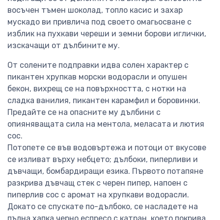
восъчен тъмен шоколад, топло касис и захар
мускадо ви привлича под своето омагьосване с
изблик на пухкави череши и земни борови иглички,
изскачащи от дълбините му.
От солените подправки идва солен характер с
пикантен хрупкав морски водорасли и опушен
бекон, вихрещ се на повърхността, с нотки на
сладка ванилия, пикантен карамфил и боровинки.
Предайте се на опасните му дълбини с
опияняващата сила на ментола, меласата и лютия
сос.
Потопете се във водовъртежа и потоци от вкусове
се изливат върху небцето; дълбоки, пиперливи и
дъвчащи, бомбардиращи езика. Първото потапяне
разкрива дъвчащ стек с черен пипер, напоен с
пиперлив сос с аромат на хрупкави водорасли.
Докато се спускате по-дълбоко, се насладете на
пълна хапка черно еспресо с катран, което покрива