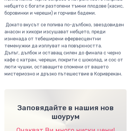
небцето с богати разтопени тъмни плодове (касис,
боровинки и череши) и горчиви бадеми.
Докато вкусът се попива по-дълбоко, звездовиден
анасон и хикори изсушават небцето, преди
изненада от тебеширени ефервесцентни
теменужки да изплуват на повърхността.
Дълъг, дълбок и оставащ силен до финала с черно
кафе с катран, череши, покрити с шоколад, и сос от
люти чушки, оставащите спомени от вашето
мистериозно и дръзко пътешествие в Кориврекан.
Заповядайте в нашия нов
шоурум
Очакват Ви много ниски цени!