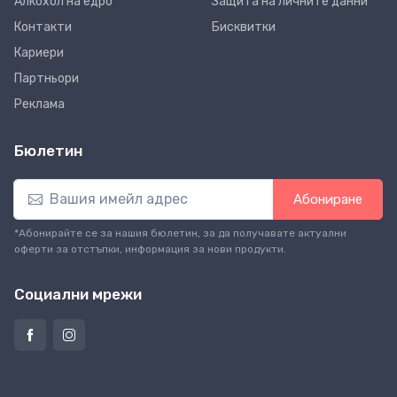
Алкохол на едро
Защита на личните данни
Контакти
Бисквитки
Кариери
Партньори
Реклама
Бюлетин
Абониране
*Абонирайте се за нашия бюлетин, за да получавате актуални
оферти за отстъпки, информация за нови продукти.
Социални мрежи