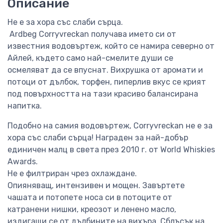
Описание
Не е за хора със слаби сърца.
Ardbeg Corryvreckan получава името си от
известния водовъртеж, който се намира северно от
Айлей, където само най-смелите души се
осмеляват да се впуснат. Вихрушка от аромати и
потоци от дълбок, торфен, пиперлив вкус се крият
под повърхността на тази красиво балансирана
напитка.
Подобно на самия водовъртеж, Corryvreckan не е за
хора със слаби сърца! Награден за най-добър
единичен малц в света през 2010 г. от World Whiskies
Awards.
Не е филтриран чрез охлаждане.
Опияняващ, интензивен и мощен. Завъртете
чашата и потопете носа си в потоците от
катранени нишки, креозот и ленено масло,
издигащи се от дълбините на вихъра. Сблъсък на