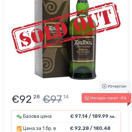
Изчерпан
€92
€97
28
14
Изгоден пакет -5%
Базова цена
€ 97.14 / 189.99
лв.
Цена за 1 бр. в
€ 92.28 / 180.48