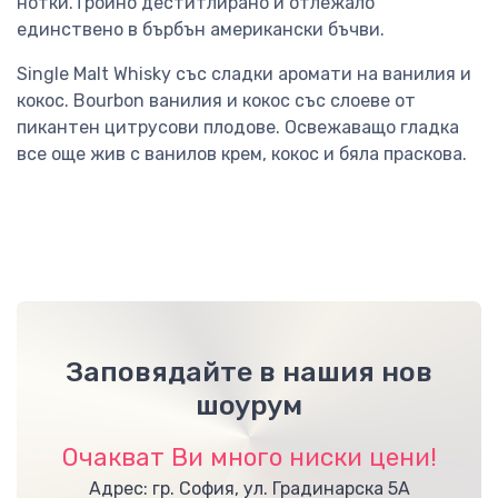
нотки.Тройно деститлирано и отлежало
единствено в бърбън американски бъчви.
Single Malt Whisky със сладки аромати на ванилия и
кокос. Bourbon ванилия и кокос със слоеве от
пикантен цитрусови плодове. Освежаващо гладка
все още жив с ванилов крем, кокос и бяла праскова.
Заповядайте в нашия нов
шоурум
Очакват Ви много ниски цени!
Адрес: гр. София, ул. Градинарска 5А