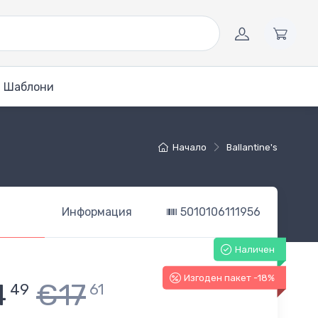
Шаблони
Начало
Ballantine's
Информация
5010106111956
Наличен
Изгоден пакет -18%
4
€17
49
61