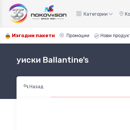
Категории
Ко
Изгодни пакети
Промоции
Нови продук
уиски Ballantine's
Назад