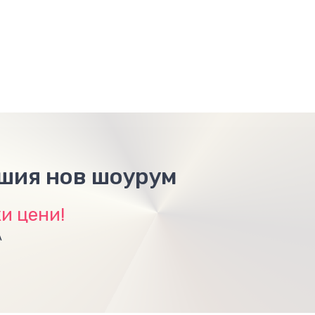
ашия нов шоурум
и цени!
А