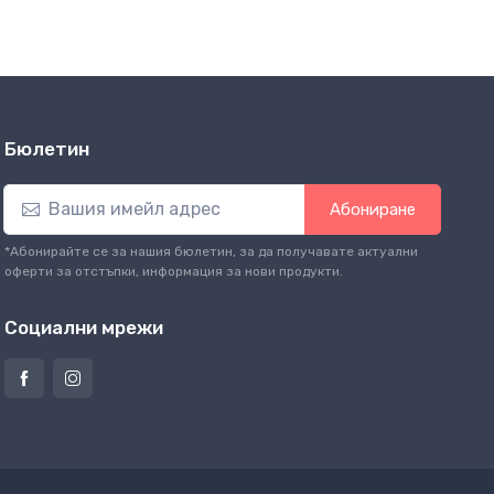
Бюлетин
Абониране
*Абонирайте се за нашия бюлетин, за да получавате актуални
оферти за отстъпки, информация за нови продукти.
Социални мрежи