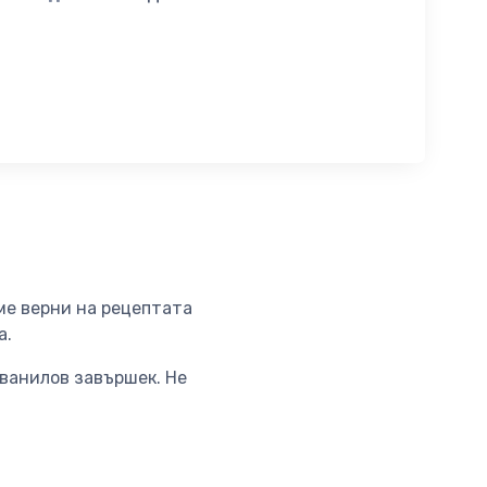
аме верни на рецептата
а.
 ванилов завършек. Не