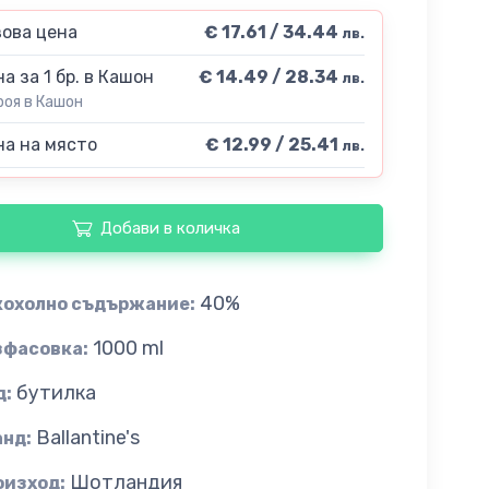
ова цена
€ 17.61 / 34.44
лв.
а за 1 бр. в Кашон
€ 14.49 / 28.34
лв.
роя в Кашон
а на място
€ 12.99 / 25.41
лв.
Добави в количка
40%
кохолно съдържание:
1000 ml
зфасовка:
бутилка
д:
Ballantine's
анд:
Шотландия
оизход: