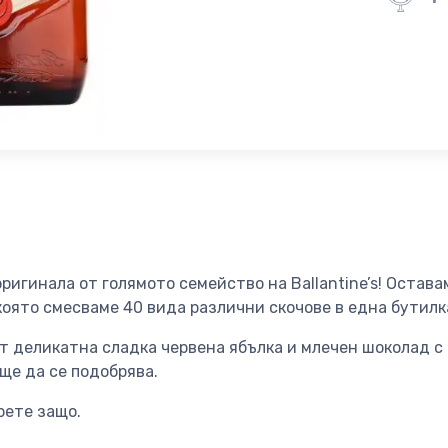
оригиналa от голямото семейство на Ballantine’s! Остав
 която смесваме 40 вида различни скочове в една бутилк
т деликатна сладка червена ябълка и млечен шоколад с
още да се подобрява.
рете защо.