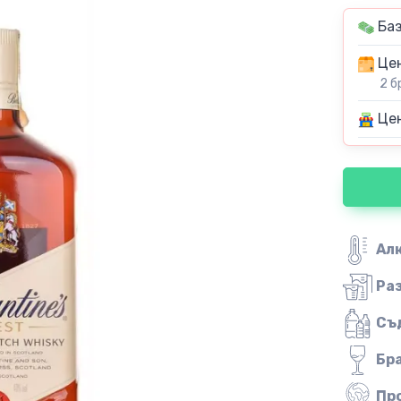
Баз
Цен
2 б
Цен
Ал
Ра
Съ
Бр
Пр