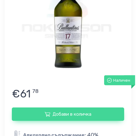
Наличен
€61
78
Добави в количка
40%
Алкохолно съдържание: