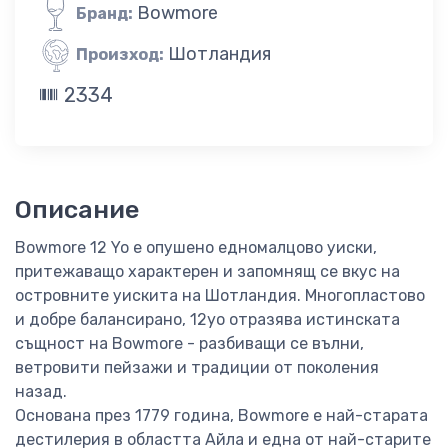
Bowmore
Бранд:
Шотландия
Произход:
2334
Описание
Bowmore 12 Yo е опушено едномалцово уиски,
притежаващо характерен и запомнящ се вкус на
островните уискита на Шотландия. Многопластово
и добре балансирано, 12yo отразява истинската
същност на Bowmore - разбиващи се вълни,
ветровити пейзажи и традиции от поколения
назад.
Основана през 1779 година, Bowmore е най-старата
дестилерия в областта Айла и една от най-старите