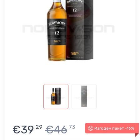
€39
€46
29
73
Изгоден пакет -16%