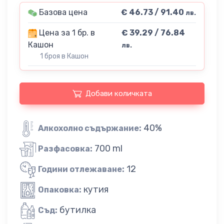
Базова цена
€ 46.73 / 91.40
лв.
Цена за 1 бр. в
€ 39.29 / 76.84
Кашон
лв.
1 броя в Кашон
Добави количката
40%
Алкохолно съдържание:
700 ml
Разфасовка:
12
Години отлежаване:
кутия
Опаковка:
бутилка
Съд: