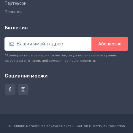
Партньори
Реклама
Бюлетин
Абониране
*Абонирайте се за нашия бюлетин, за да получавате актуални
оферти за отстъпки, информация за нови продукти.
Социални мрежи
© Онлайн магазин за алкохол Ноков и Син. An
8Crafty
's Production