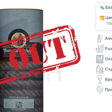
Баз
Цен
1 б
Ал
Ра
Оп
Съ
Бр
Пр