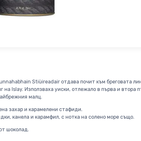
nnahabhain Stiùireadair отдава почит към бреговата л
г на Islay. Използваха уиски, отлежало в първа и втора 
райбрежния малц.
ена захар и карамелени стафиди.
ки, канела и карамфил, с нотка на солено море също.
ют шоколад.