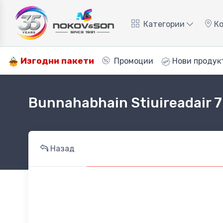
Категории
Ко
Изгодни пакети
Промоции
Нови продук
Bunnahabhain Stiuireadair 
Назад