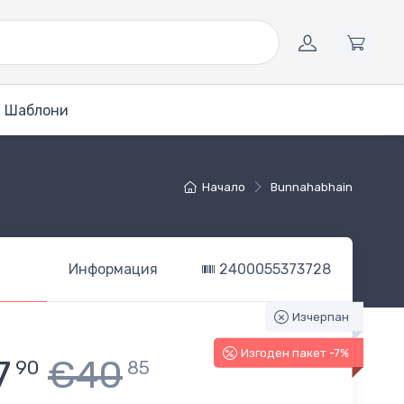
Шаблони
Начало
Bunnahabhain
Информация
2400055373728
Изчерпан
Изгоден пакет -7%
7
€40
90
85