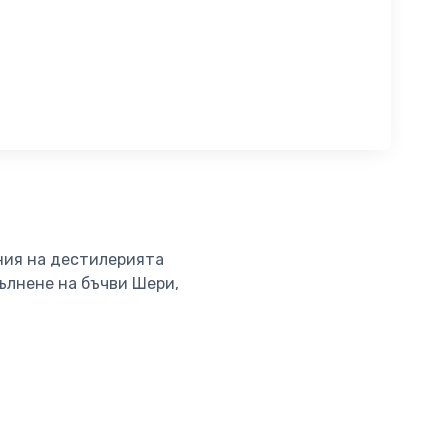
иния на дестилерията
пълнене на бъчви Шери,