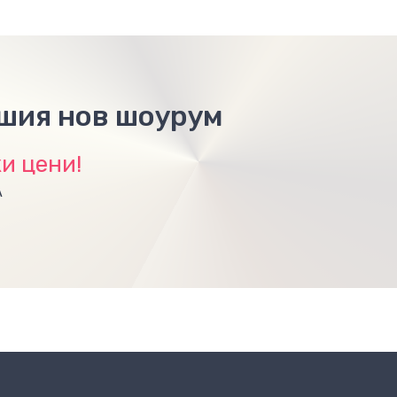
ашия нов шоурум
и цени!
А