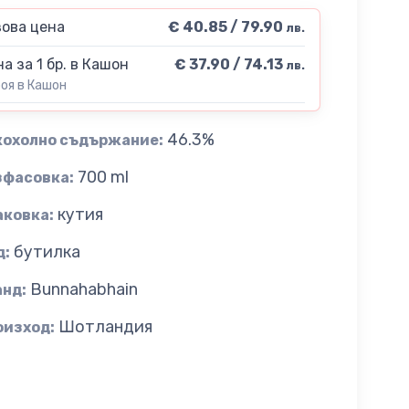
ова цена
€ 40.85 / 79.90
лв.
а за 1 бр. в Кашон
€ 37.90 / 74.13
лв.
роя в Кашон
46.3%
кохолно съдържание:
700 ml
зфасовка:
кутия
аковка:
бутилка
д:
Bunnahabhain
анд:
Шотландия
оизход: