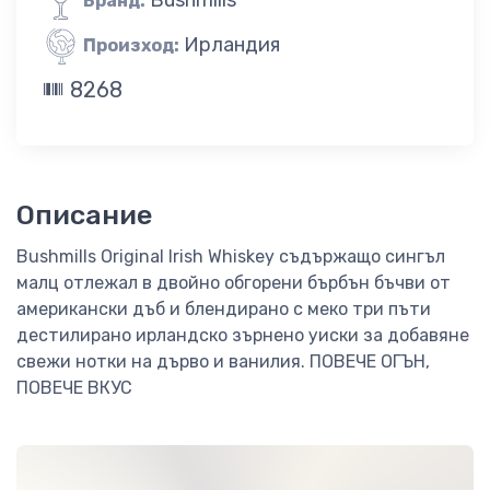
Бранд:
Ирландия
Произход:
8268
Описание
Bushmills Original Irish Whiskey съдържащо сингъл
малц отлежал в двойно обгорени бърбън бъчви от
американски дъб и блендирано с меко три пъти
дестилирано ирландско зърнено уиски за добавяне
свежи нотки на дърво и ванилия. ПОВЕЧЕ ОГЪН,
ПОВЕЧЕ ВКУС