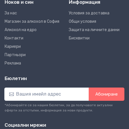
Ноков и син
Информация
За нас
Условия за доставка
Магазин за алкохол в София
Общи условия
Алкохол на едро
Защита на личните данни
Контакти
Бисквитки
Кариери
Партньори
Реклама
Бюлетин
Абониране
*Абонирайте се за нашия бюлетин, за да получавате актуални
оферти за отстъпки, информация за нови продукти.
Социални мрежи