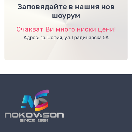
Заповядайте в нашия нов
шоурум
Очакват Ви много ниски цени!
Адрес: гр. София, ул. Градинарска 5А