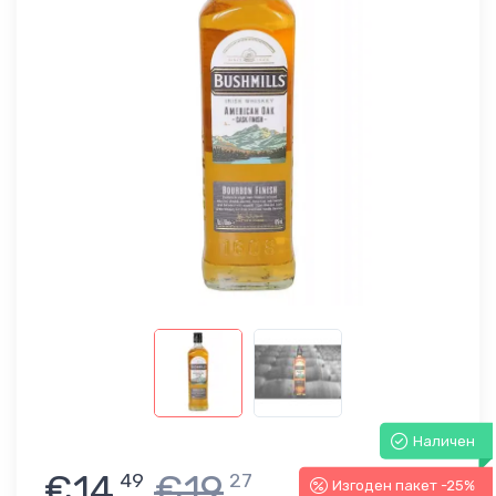
Наличен
€14
€19
49
27
Изгоден пакет -25%