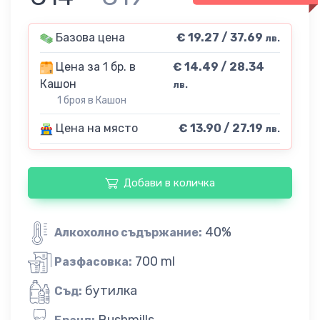
Базова цена
€ 19.27 / 37.69
лв.
Цена за 1 бр. в
€ 14.49 / 28.34
Кашон
лв.
1 броя в Кашон
Цена на място
€ 13.90 / 27.19
лв.
Добави в количка
40%
Алкохолно съдържание:
700 ml
Разфасовка:
бутилка
Съд:
Bushmills