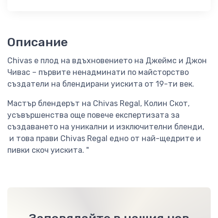
Описание
Chivas е плод на вдъхновението на Джеймс и Джон
Чивас – първите ненадминати по майсторство
създатели на блендирани уискита от 19-ти век.
Мастър блендерът на Chivas Regal, Колин Скот,
усъвършенства още повече експертизата за
създаването на уникални и изключителни бленди,
и това прави Chivas Regal едно от най-щедрите и
пивки скоч уискита. "