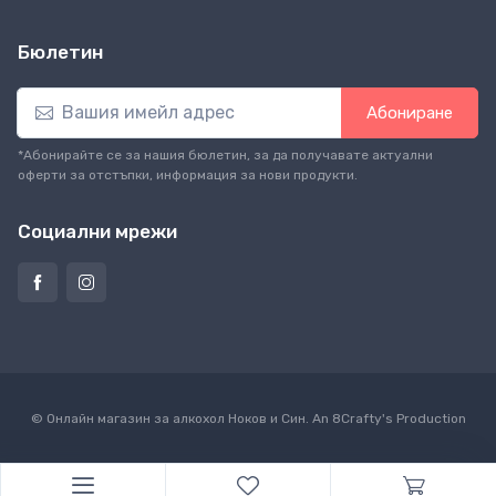
Бюлетин
Абониране
*Абонирайте се за нашия бюлетин, за да получавате актуални
оферти за отстъпки, информация за нови продукти.
Социални мрежи
© Онлайн магазин за алкохол Ноков и Син. An
8Crafty
's Production