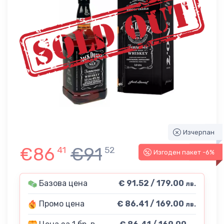
Изчерпан
€86
€91
41
52
Изгоден пакет -6%
-6%
Базова цена
€ 91.52 / 179.00
лв.
Промо цена
€ 86.41 / 169.00
лв.