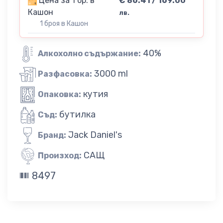
Цена за 1 бр. в
€ 86.41 / 169.00
Кашон
лв.
1 броя в Кашон
40%
Алкохолно съдържание:
3000 ml
Разфасовка:
кутия
Опаковка:
бутилка
Съд:
Jack Daniel's
Бранд:
САЩ
Произход:
8497