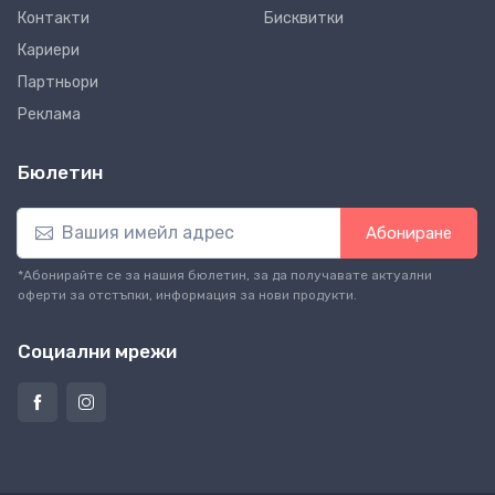
Контакти
Бисквитки
Кариери
Партньори
Реклама
Бюлетин
Абониране
*Абонирайте се за нашия бюлетин, за да получавате актуални
оферти за отстъпки, информация за нови продукти.
Социални мрежи