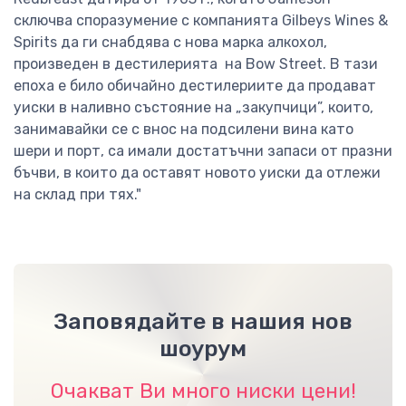
сключва споразумение с компанията Gilbeys Wines &
Spirits да ги снабдява с нова марка алкохол,
произведен в дестилерията на Bow Street. В тази
епоха е било обичайно дестилериите да продават
уиски в наливно състояние на „закупчици”, които,
занимавайки се с внос на подсилени вина като
шери и порт, са имали достатъчни запаси от празни
бъчви, в които да оставят новото уиски да отлежи
на склад при тях."
Заповядайте в нашия нов
шоурум
Очакват Ви много ниски цени!