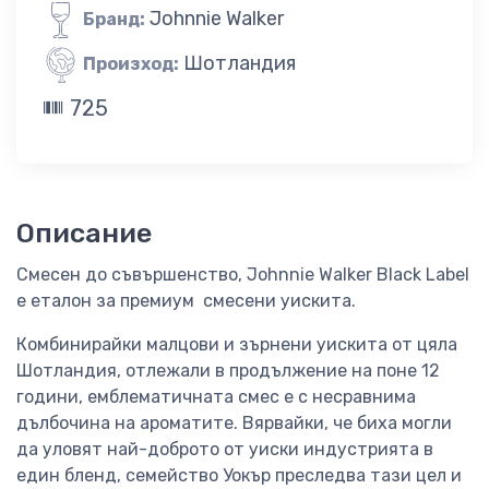
Johnnie Walker
Бранд:
Шотландия
Произход:
725
Описание
Смесен до съвършенство, Johnnie Walker Black Label
e еталон за премиум смесени уискита.
Комбинирайки малцови и зърнени уискита от цяла
Шотландия, отлежали в продължение на поне 12
години, емблематичната смес е с несравнима
дълбочина на ароматите. Вярвайки, че биха могли
да уловят най-доброто от уиски индустрията в
един бленд, семейство Уокър преследва тази цел и