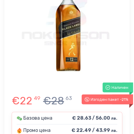
Наличен
€22
€28
49
63
Изгоден пакет -21%
-21%
Базова цена
€ 28.63 / 56.00
лв.
Промо цена
€ 22.49 / 43.99
лв.