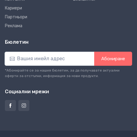
Кариери
Партньори
Реклама
Бюлетин
Абониране
*Абонирайте се за нашия бюлетин, за да получавате актуални
оферти за отстъпки, информация за нови продукти.
Социални мрежи