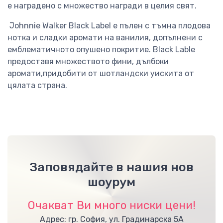
е наградено с множество награди в целия свят.
Johnnie Walker Black Label е пълен с тъмна плодова
нотка и сладки аромати на ванилия, допълнени с
емблематичното опушено покритие. Black Lable
предоставя множеството фини, дълбоки
аромати,придобити от шотландски уискита от
цялата страна.
Заповядайте в нашия нов
шоурум
Очакват Ви много ниски цени!
Адрес: гр. София, ул. Градинарска 5А