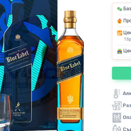
Баз
Про
Цен
1 б
Цен
Ал
Ра
Оп
Съ