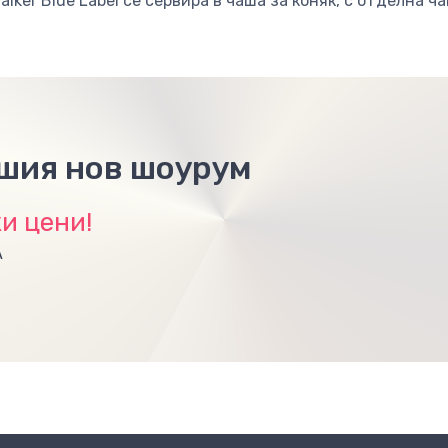
lker Blue Label се сервира в чаша за коняк, с отделна ч
ашия нов шоурум
и цени!
А