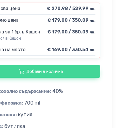
ова цена
€ 270.98 / 529.99
лв.
мо цена
€ 179.00 / 350.09
лв.
а за 1 бр. в Кашон
€ 179.00 / 350.09
лв.
роя в Кашон
а на място
€ 169.00 / 330.54
лв.
Добави в количка
40%
кохолно съдържание:
700 ml
зфасовка:
кутия
аковка:
бутилка
д: