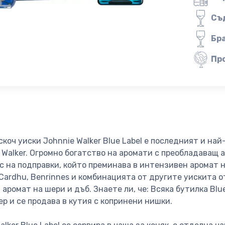
Съ
Бр
Пр
коч уиски Johnnie Walker Blue Label е последният и най
 Walker. Огромно богатство на аромати с преобладаващ 
с на подправки, който преминава в интензивен аромат н
ardhu, Benrinnes и комбинацията от другите уискита о
аромат на шери и дъб. Знаете ли, че: Всяка бутилка Blu
р и се продава в кутия с копринени нишки.