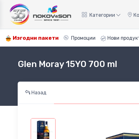
Категории
Ко
Изгодни пакети
Промоции
Нови продук
Glen Moray 15YO 700 ml
Назад