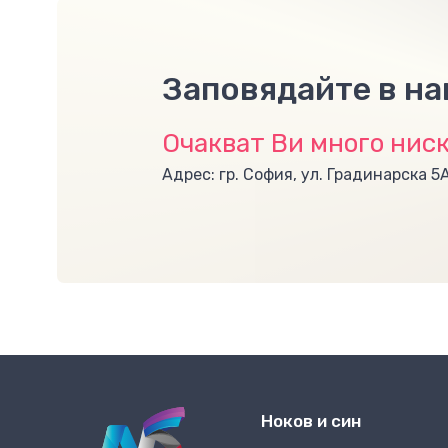
Заповядайте в н
Очакват Ви много ниск
Адрес: гр. София, ул. Градинарска 5
Ноков и син