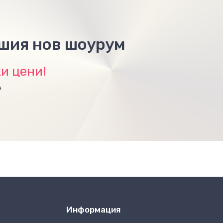
ашия нов шоурум
и цени!
А
Информация