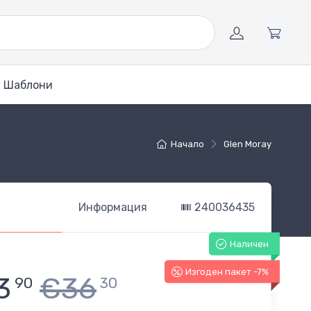
Шаблони
Начало
Glen Moray
Информация
240036435
Наличен
Изгоден пакет -7%
3
€36
90
30