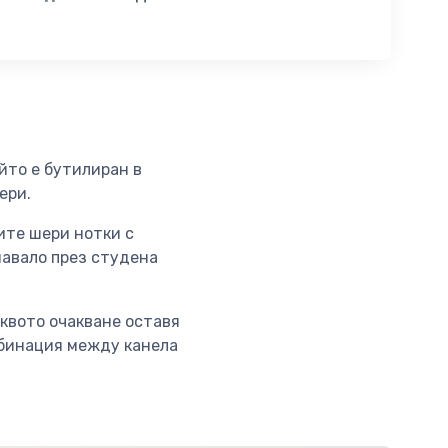
йто е бутилиран в
шери.
ите шери нотки с
навало през студена
квото очакване оставя
мбинация между канела