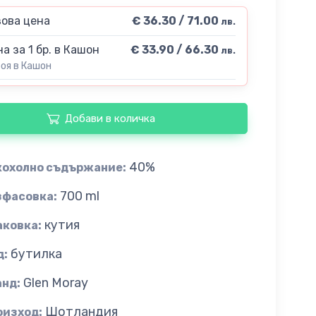
ова цена
€ 36.30 / 71.00
лв.
а за 1 бр. в Кашон
€ 33.90 / 66.30
лв.
роя в Кашон
Добави в количка
40%
кохолно съдържание:
700 ml
зфасовка:
кутия
аковка:
бутилка
д:
Glen Moray
анд:
Шотландия
оизход: