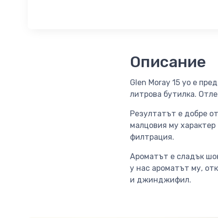
Описание
Glen Moray 15 yo e пр
литрова бутилка. Отл
Резултатът е добре от
малцовия му характер
филтрация.
Ароматът е сладък шок
у нас ароматът му, о
и джинджифил.