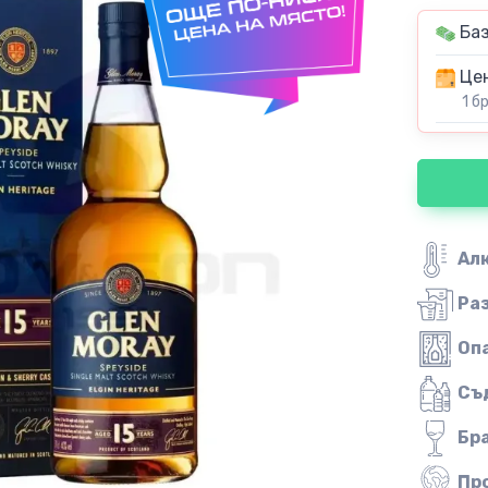
Баз
Цен
1 б
Ал
Ра
Оп
Съ
Бр
Пр