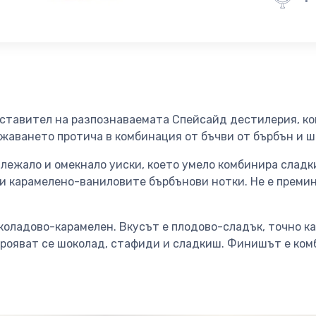
едставител на разпознаваемата Спейсайд дестилерия, ко
ежаването протича в комбинация от бъчви от бърбън и 
лежало и омекнало уиски, което умело комбинира сладк
 и карамелено-ваниловите бърбънови нотки. Не е преми
оладово-карамелен. Вкусът е плодово-сладък, точно ка
ткрояват се шоколад, стафиди и сладкиш. Финишът е ко