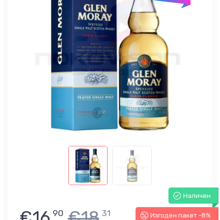
Наличен
€16
€18
90
31
Изгоден пакет -8%