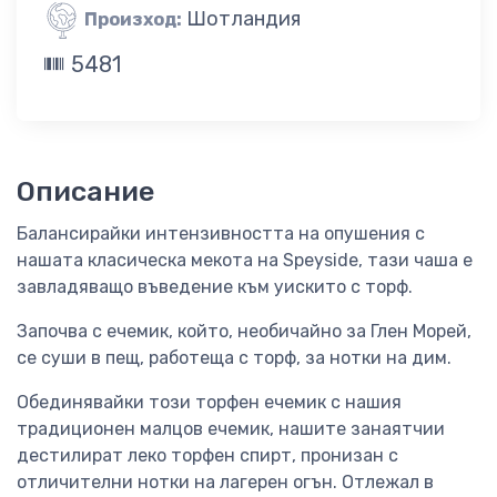
Шотландия
Произход:
5481
Описание
Балансирайки интензивността на опушения с
нашата класическа мекота на Speyside, тази чаша е
завладяващо въведение към уискито с торф.
Започва с ечемик, който, необичайно за Глен Морей,
се суши в пещ, работеща с торф, за нотки на дим.
Обединявайки този торфен ечемик с нашия
традиционен малцов ечемик, нашите занаятчии
дестилират леко торфен спирт, пронизан с
отличителни нотки на лагерен огън. Отлежал в