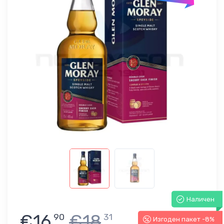
Наличен
€16
€18
90
31
Изгоден пакет -8%