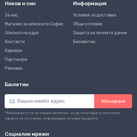
Ноков и син
Информация
За нас
Условия за доставка
Магазин за алкохол в София
Общи условия
Алкохол на едро
Защита на личните данни
Контакти
Бисквитки
Кариери
Партньори
Реклама
Бюлетин
Абониране
*Абонирайте се за нашия бюлетин, за да получавате актуални
оферти за отстъпки, информация за нови продукти.
Социални мрежи