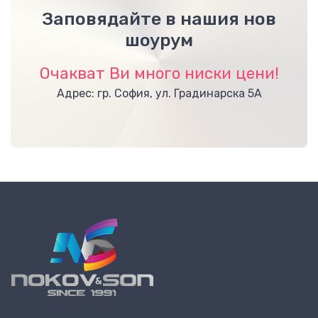
Заповядайте в нашия нов
шоурум
Очакват Ви много ниски цени!
Адрес: гр. София, ул. Градинарска 5А