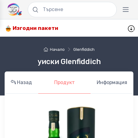
Изгодни пакети
Начало
Glenfiddich
уиски Glenfiddich
Назад
Продукт
Информация