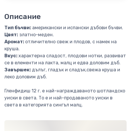
Описание
Тип бъчви:
американски и испански дъбови бъчви.
Цвят:
златно-меден.
Аромат:
отличително свеж и плодов, с намек на
круша.
Вкус:
характерна сладост, плодови нотки, развиват
се в елементи на лакта, малц и едва доловим дъб.
Завършек:
дълъг, гладък и сладък,свежа круша и
леко доловим дъб.
Гленфидиш 12 г. е най-награждаваното шотландско
уиски в света. То е и най-продаваното уиски в
света в категорията сингъл малц.