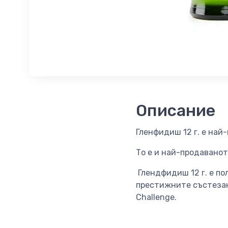
Описание
Гленфидиш 12 г. е най
То е и най-продаванот
Глендфидиш 12 г. е по
престижните състезания 
Challenge.