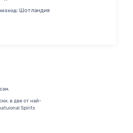
Шотландия
оизход:
сам.
ки, в две от най-
atuional Spirits