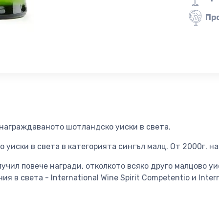
Пр
-награждаваното шотландско уиски в света.
о уиски в света в категорията сингъл малц. От 2000г. на
лучил повече награди, отколкото всяко друго малцово уис
в света - International Wine Spirit Competentio и Intern