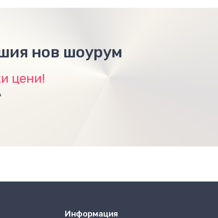
ашия нов шоурум
и цени!
А
Информация