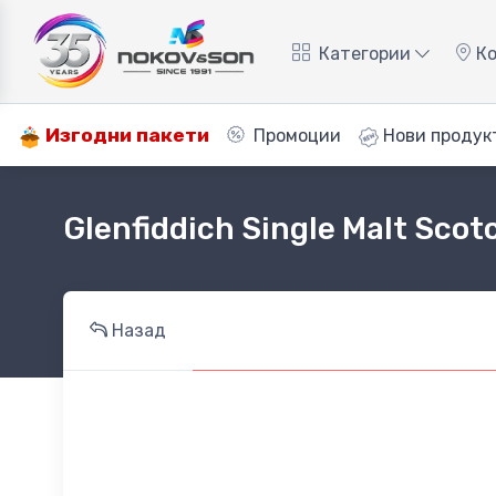
Категории
Ко
Изгодни пакети
Промоции
Нови продук
Glenfiddich Single Malt Scot
Назад