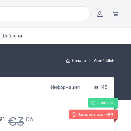
Шаблони
Начало
Glenfiddich
Информация
145
Наличен
Изгоден пакет -5%
€3
91
06