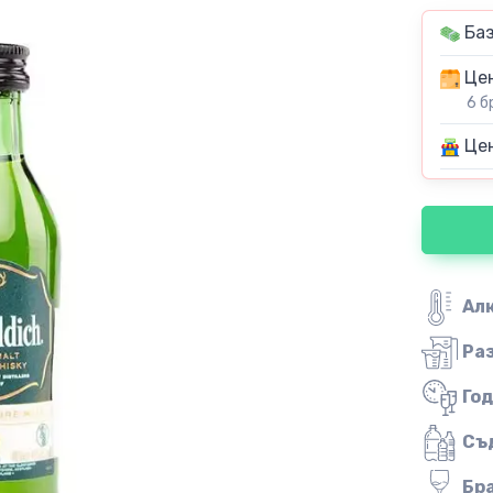
Баз
Цен
6 б
Цен
Ал
Ра
Го
Съ
Бр