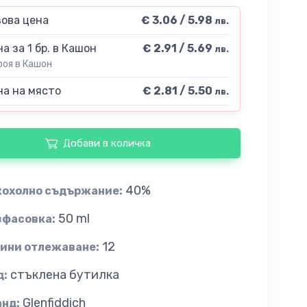
ова цена
€ 3.06 / 5.98
лв.
а за 1 бр. в Кашон
€ 2.91 / 5.69
лв.
роя в Кашон
а на място
€ 2.81 / 5.50
лв.
Добави в количка
40%
кохолно съдържание:
50 ml
зфасовка:
12
дини отлежаване:
стъклена бутилка
д:
Glenfiddich
анд: