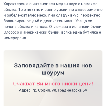
Характерен е с интензивен меден вкус с намек за
ябълка. То е плътно и силно уиски, но същевременно
и забележително меко. Има сладък вкус, перфектно
балансиран от дъб и деликатен малц. Усеща се
печена ябълка и канела. Отлежава в испански бъчви
Олоросо и американски бъчви, всяка една бутилка е
номерирана.
Заповядайте в нашия нов
шоурум
Очакват Ви много ниски цени!
Адрес: гр. София, ул. Градинарска 5А