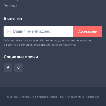
Реклама
Бюлетин
Абониране
*Абонирайте се за нашия бюлетин, за да получавате актуални
оферти за отстъпки, информация за нови продукти.
Социални мрежи
© Онлайн магазин за алкохол Ноков и Син. An
8Crafty
's Production