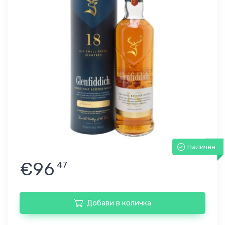
Наличен
€96
47
Добави в количка