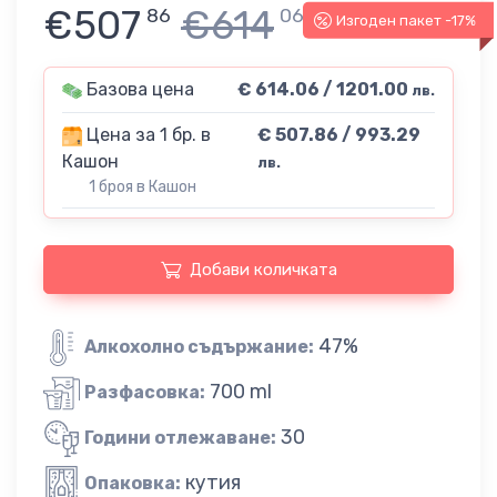
€507
€614
86
06
Изгоден пакет -17%
Базова цена
€ 614.06 / 1201.00
лв.
Цена за 1 бр. в
€ 507.86 / 993.29
Кашон
лв.
1 броя в Кашон
Добави количката
47%
Алкохолно съдържание:
700 ml
Разфасовка:
30
Години отлежаване:
кутия
Опаковка: