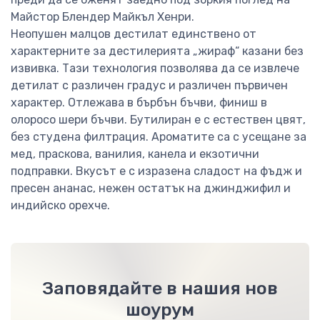
Майстор Блендер Майкъл Хенри.
Неопушен малцов дестилат единствено от
характерните за дестилерията „жираф“ казани без
извивка. Тази технология позволява да се извлече
детилат с различен градус и различен първичен
характер. Отлежава в бърбън бъчви, финиш в
олоросо шери бъчви. Бутилиран е с естествен цвят,
без студена филтрация. Ароматите са с усещане за
мед, праскова, ванилия, канела и екзотични
подправки. Вкусът е с изразена сладост на фъдж и
пресен ананас, нежен остатък на джинджифил и
индийско орехче.
Заповядайте в нашия нов
шоурум