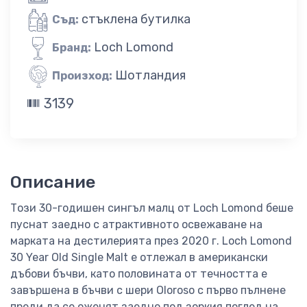
стъклена бутилка
Съд:
Loch Lomond
Бранд:
Шотландия
Произход:
3139
Описание
Този 30-годишен сингъл малц от Loch Lomond беше
пуснат заедно с атрактивното освежаване на
марката на дестилерията през 2020 г. Loch Lomond
30 Year Old Single Malt е отлежал в американски
дъбови бъчви, като половината от течността е
завършена в бъчви с шери Oloroso с първо пълнене
преди да се оженят заедно под зоркия поглед на