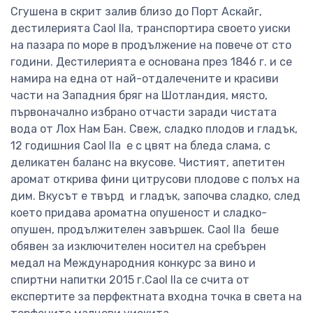
Сгушена в скрит залив близо до Порт Аскайг,
дестилерията Caol Ila, транспортира своето уиски
на пазара по море в продължение на повече от сто
години. Дестилерията е основана през 1846 г. и се
намира на една от най-отдалечените и красиви
части на Западния бряг на Шотландия, място,
първоначално избрано отчасти заради чистата
вода от Лох Нам Бан. Свеж, сладко плодов и гладък,
12 годишния Caol Ila е с цвят на бледа слама, с
деликатен баланс на вкусове. Чистият, апетитен
аромат открива фини цитрусови плодове с полъх на
дим. Вкусът е твърд и гладък, започва сладко, след
което придава ароматна опушеност и сладко-
опушен, продължителен завършек. Caol Ila беше
обявен за изключителен носител на сребърен
медал на Международния конкурс за вино и
спиртни напитки 2015 г.Caol Ila се счита от
експертите за перфектната входна точка в света на