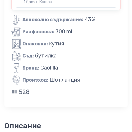
1 броя в Кашон
43%
Алкохолно съдържание:
700 ml
Разфасовка:
кутия
Опаковка:
бутилка
Съд:
Caol Ila
Бранд:
Шотландия
Произход:
528
Описание