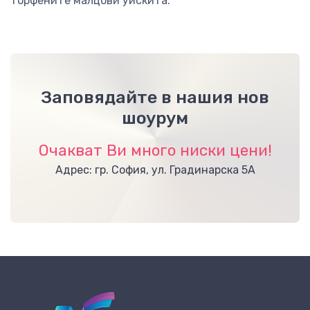
торфените малцови уискита.
Заповядайте в нашия нов
шоурум
Очакват Ви много ниски цени!
Адрес: гр. София, ул. Градинарска 5А