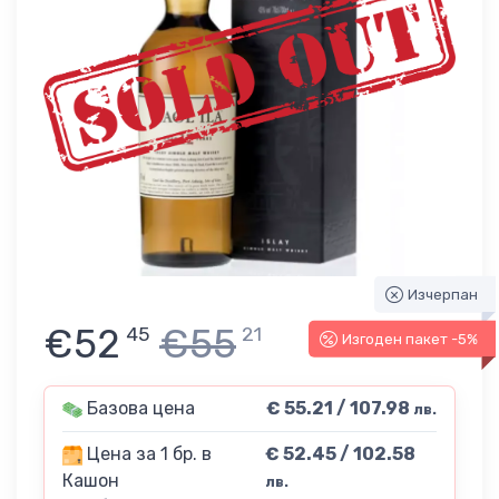
Изчерпан
€52
€55
45
21
Изгоден пакет -5%
Базова цена
€ 55.21 / 107.98
лв.
Цена за 1 бр. в
€ 52.45 / 102.58
Кашон
лв.