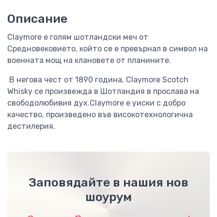
Описание
Claymore е голям шотландски меч от
Средновековието, който се е превърнал в символ на
военната мощ на клановете от планините.
В негова чест от 1890 година, Claymore Scotch
Whisky се произвежда в Шотландия в прослава на
свободолюбивия дух.Claymore е уиски с добро
качество, произведено във високотехнологична
дестилерия.
Заповядайте в нашия нов
шоурум