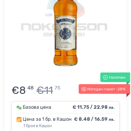
Наличен
€8
€11
48
75
Изгоден пакет -28%
Базова цена
€ 11.75 / 22.98
лв.
Цена за 1 бр. в Кашон
€ 8.48 / 16.59
лв.
1 броя в Кашон