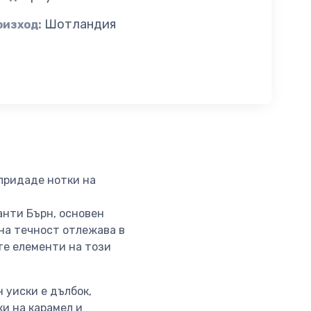
Шотландия
оизход:
 придаде нотки на
анти Бърн, основен
тна течност отлежава в
те елементи на този
 уиски е дълбок,
и на карамел и