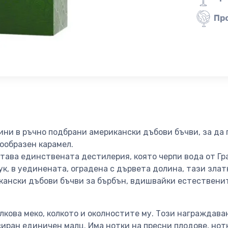
Пр
ини в ръчно подбрани американски дъбови бъчви, за да
ообразен карамел.
тава единствената дестилерия, която черпи вода от Гр
Тук, в уединената, оградена с дървета долина, тази зла
кански дъбови бъчви за бърбън, вдишвайки естествени
лкова меко, колкото и околностите му. Този награждаван
иран единичен малц. Има нотки на пресни плодове, нотк