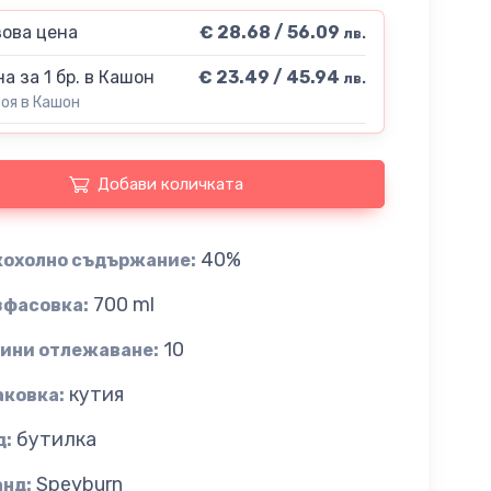
ова цена
€ 28.68 / 56.09
лв.
а за 1 бр. в Кашон
€ 23.49 / 45.94
лв.
роя в Кашон
Добави количката
40%
кохолно съдържание:
700 ml
зфасовка:
10
дини отлежаване:
кутия
аковка:
бутилка
д:
Speyburn
анд: