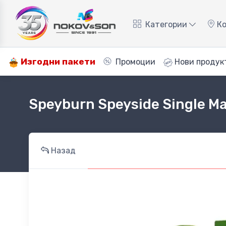
Категории
Ко
Изгодни пакети
Промоции
Нови продук
Speyburn Speyside Single Ma
Назад