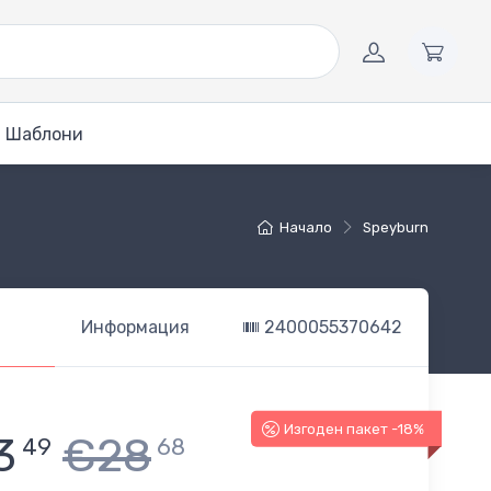
Шаблони
Начало
Speyburn
Информация
2400055370642
Изгоден пакет -18%
3
€28
49
68