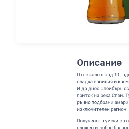
Описание
Отлежало е над 10 год
сладка ванилия и крем
И до днес Спейбърн ос
приток на река Спей. 
ръчно подбрани амери
изключителен регион.
Полученото уиски е то
сложен и добре баланс