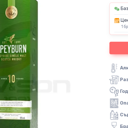
Баз
Цен
1 б
Ал
Ра
Го
Оп
Съ
Бр