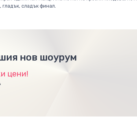
, гладък, сладък финал.
ашия нов шоурум
и цени!
А