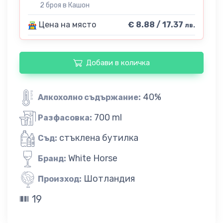
2 броя в Кашон
Цена на място
€ 8.88 / 17.37
лв.
Добави в количка
40%
Алкохолно съдържание:
700 ml
Разфасовка:
стъклена бутилка
Съд:
White Horse
Бранд:
Шотландия
Произход:
19