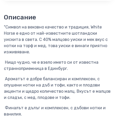
Описание
"Символ на вековно качество и традиция, White
Horse е едно от най-известните шотландски
уискита в света. С 40% малцово уиски и мек вкус с
нотки на торф и мед, това уиски е винаги приятно
изживяване.
Нищо чудно, че е взело името си от известна
странноприемница в Единбург.
Ароматът е добре балансиран и комплексен, с
опушени нотки на дъб и тофи, както и плодови
акценти и щедро количество малц. Вкусът е малцов
и сладък, с мед, плодове и тофи.
Финалът е дълъг и комплексен, с дъбови нотки и
ванилия.