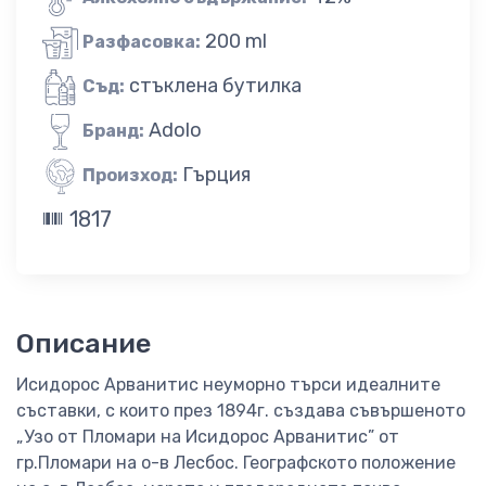
200 ml
Разфасовка:
стъклена бутилка
Съд:
Adolo
Бранд:
Гърция
Произход:
1817
Описание
Исидорос Арванитис неуморно търси идеалните
съставки, с които през 1894г. създава съвършеното
„Узо от Пломари на Исидорос Арванитис” от
гр.Пломари на о-в Лесбос. Географското положение