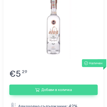
Наличен
€5
29
Добави в количка
42%
Алкохолно съдържание: