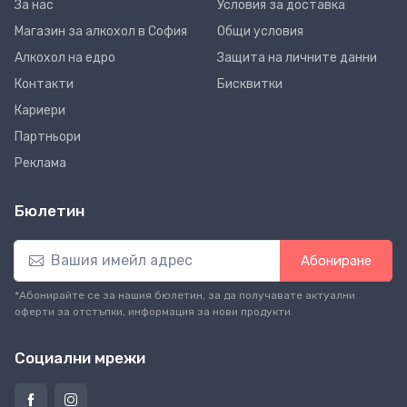
За нас
Условия за доставка
Магазин за алкохол в София
Общи условия
Алкохол на едро
Защита на личните данни
Контакти
Бисквитки
Кариери
Партньори
Реклама
Бюлетин
Абониране
*Абонирайте се за нашия бюлетин, за да получавате актуални
оферти за отстъпки, информация за нови продукти.
Социални мрежи