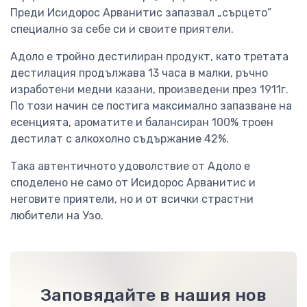
Преди Исидорос Арванитис запазвал „сърцето”
специално за себе си и своите приятели.
Адоло е тройно дестилиран продукт, като третата
дестилация продължава 13 часа в малки, ръчно
изработени медни казани, произведени през 1911г.
По този начин се постига максимално запазване на
есенцията, ароматите и балансиран 100% троен
дестилат с алкохолно съдържание 42%.
Така автентичното удоволствие от Адоло е
споделено не само от Исидорос Арванитис и
неговите приятели, но и от всички страстни
любители на Узо.
Заповядайте в нашия нов