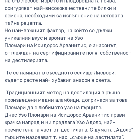
на о-в Лесбос, морето и плодородната почва,
осигуряват най-висококачествените билки и
семена, необходими за изпълнение на неговата
тайна рецепта.
Но най-важният фактор, на който се дължи
уникалния вкус и аромат на Узо
Пломари на Исидорос Арванитис, е анасонът,
отглеждан на сертифицираните поля, собственост
на дестилерията.
Те се намират в съседното селище Лисвори,
където расте най- хубавия анасон в света.
Традиционният метод на дестилация в ръчно
произведени медни аламбици, допринася за това
Пломари да е любимото узо на гърците.
Днес Узо Пломари на Исидорос Арванитис прави
крачка напред и ни предлага Узо Адоло, най-
пречистената част от дестилата. С думата „Адоло”
гърците назовават т. нар. „сърце на дестилата”.