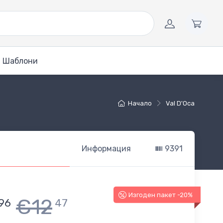
Шаблони
Начало
Val D'Oca
Информация
9391
Изгоден пакет -20%
€12
96
47