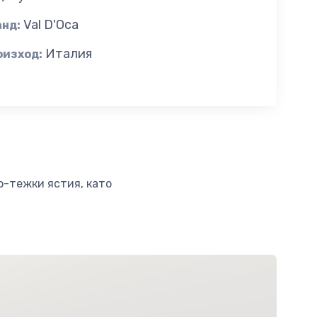
Val D'Oca
анд:
Италия
оизход:
о-тежки ястия, като