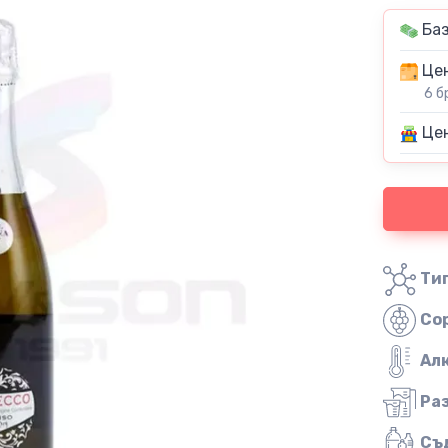
Баз
Цен
6 б
Цен
Тип
Со
Ал
Ра
Съ