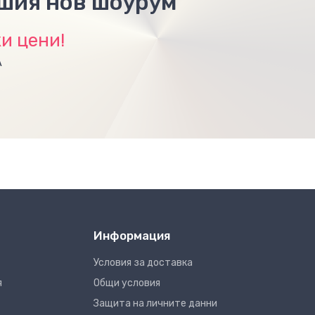
ашия нов шоурум
и цени!
А
Информация
Условия за доставка
я
Общи условия
Защита на личните данни