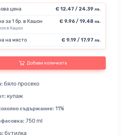
ова цена
€ 12.47 / 24.39
лв.
а за 1 бр. в Кашон
€ 9.96 / 19.48
лв.
роя в Кашон
а на място
€ 9.19 / 17.97
лв.
Добави количката
бяло просеко
:
купаж
рт:
11%
кохолно съдържание:
750 ml
зфасовка:
бутилка
д: