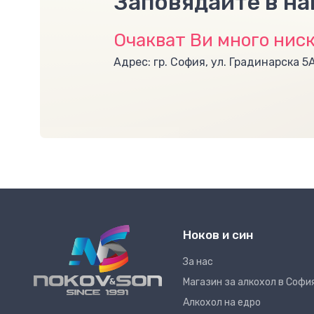
Заповядайте в н
Очакват Ви много ниск
Адрес: гр. София, ул. Градинарска 5
Ноков и син
За нас
Магазин за алкохол в Софи
Алкохол на едро