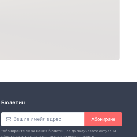
Бюлетин
Абониране
*Абонирайте се за нашия бюлетин, за да получавате актуални
оферти за отстъпки, информация за нови продукти.