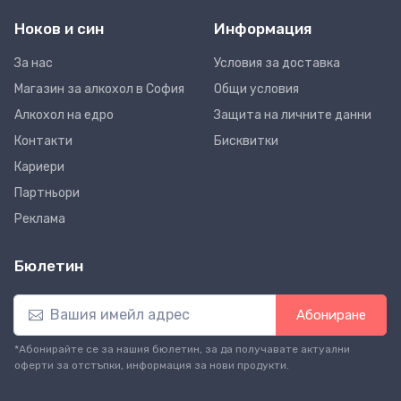
Ноков и син
Информация
За нас
Условия за доставка
Магазин за алкохол в София
Общи условия
Алкохол на едро
Защита на личните данни
Контакти
Бисквитки
Кариери
Партньори
Реклама
Бюлетин
Абониране
*Абонирайте се за нашия бюлетин, за да получавате актуални
оферти за отстъпки, информация за нови продукти.