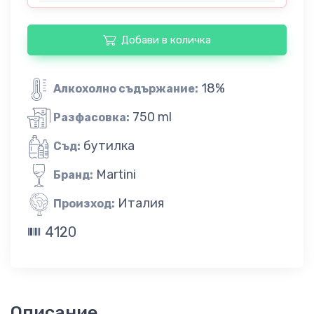
Добави в количка
18%
Алкохолно съдържание:
750 ml
Разфасовка:
бутилка
Съд:
Martini
Бранд:
Италия
Произход:
4120
Описание