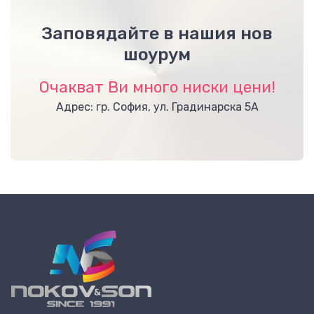
Заповядайте в нашия нов
шоурум
Очакват Ви много ниски цени!
Адрес: гр. София, ул. Градинарска 5А