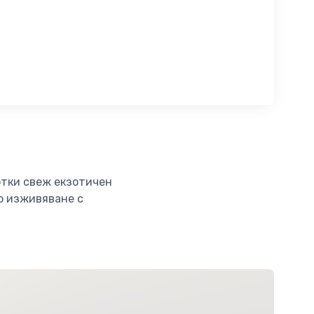
отки свеж екзотичен
но изживяване с