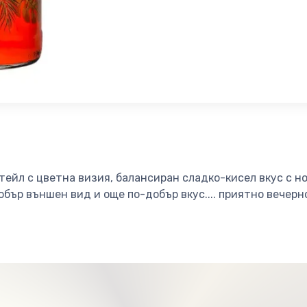
тейл с цветна визия, балансиран сладко-кисел вкус с н
обър външен вид и още по-добър вкус.... приятно вечер