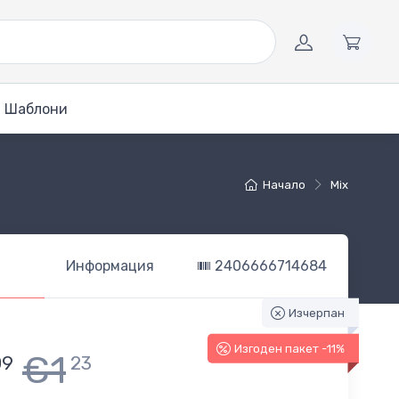
Шаблони
Начало
Mix
Информация
2406666714684
Изчерпан
Изгоден пакет -11%
€1
09
23