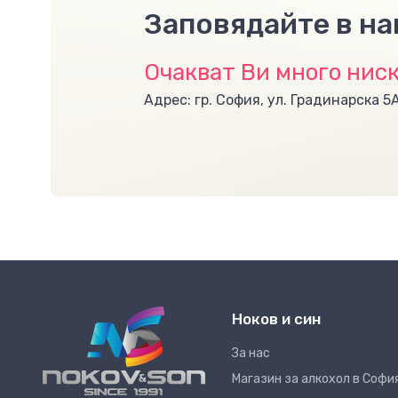
Заповядайте в н
Очакват Ви много ниск
Адрес: гр. София, ул. Градинарска 5
Ноков и син
За нас
Магазин за алкохол в Софи