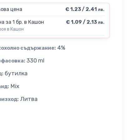
ова цена
€ 1.23 / 2.41
лв.
а за 1 бр. в Кашон
€ 1.09 / 2.13
лв.
роя в Кашон
4%
кохолно съдържание:
330 ml
зфасовка:
бутилка
д:
Mix
анд:
Литва
оизход: