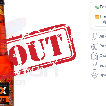
Баз
Цен
6 б
Ал
Ра
Съ
Бр
Пр