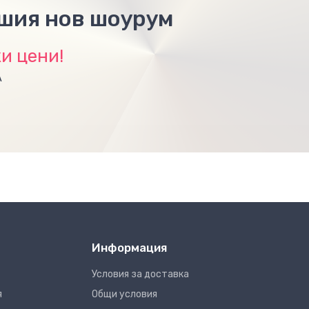
ашия нов шоурум
и цени!
А
Информация
Условия за доставка
я
Общи условия