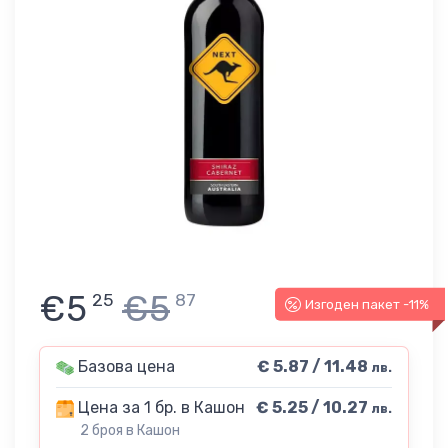
€5
€5
25
87
Изгоден пакет -11%
Базова цена
€ 5.87 / 11.48
лв.
Цена за 1 бр. в Кашон
€ 5.25 / 10.27
лв.
2 броя в Кашон