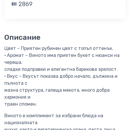
2869
Описание
Цвят – Приятен рубинен цвят с топъл оттенък.
• Аромат – Виното има приятен букет с нюанси на
череша,
сладки подправки и елегантна барикова зрялост.
• Вкус – Вкусът показва добро начало, дължина и
пълнота с
мазна структура, галеща мекота, много добра
хармония и
траен спомен.
Виното е комплимент за избрани блюда на
националната
кухня, както и вегетерианска храна, паста, пица,