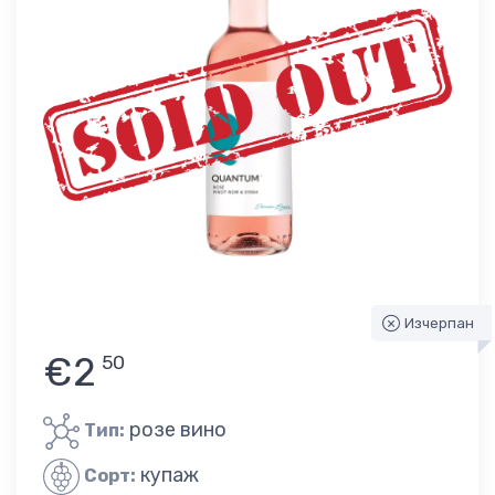
Изчерпан
€2
50
розе вино
Тип:
купаж
Сорт: