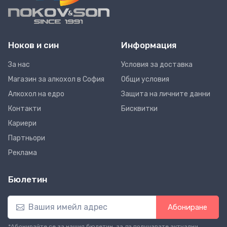
Ноков и син
Информация
За нас
Условия за доставка
Магазин за алкохол в София
Общи условия
Алкохол на едро
Защита на личните данни
Контакти
Бисквитки
Кариери
Партньори
Реклама
Бюлетин
Абониране
*Абонирайте се за нашия бюлетин, за да получавате актуални