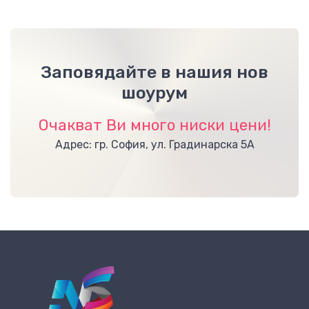
Заповядайте в нашия нов
шоурум
Очакват Ви много ниски цени!
Адрес: гр. София, ул. Градинарска 5А